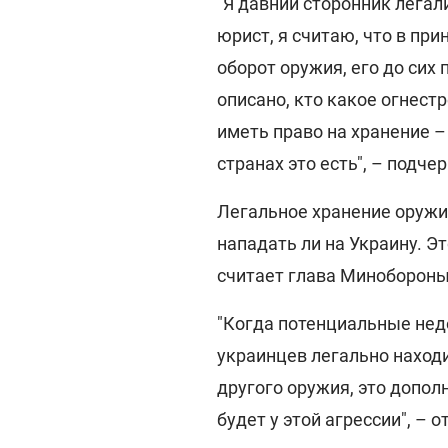
"Я давний сторонник лега
юрист, я считаю, что в пр
оборот оружия, его до сих
описано, кто какое огнес
иметь право на хранение –
странах это есть", – подче
Легальное хранение оружи
нападать ли на Украину. Э
считает глава Минобороны
"Когда потенциальные недо
украинцев легально находи
другого оружия, это допол
будет у этой агрессии", – о