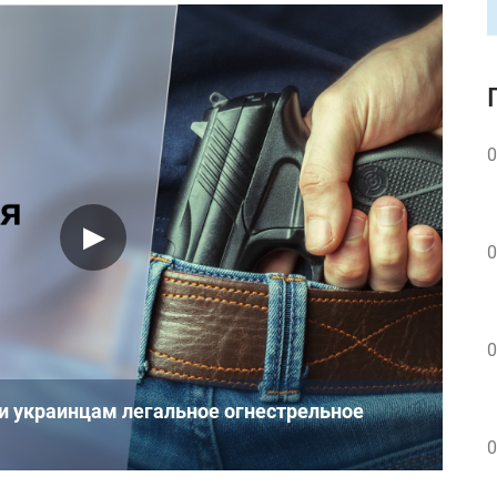
0
0
0
ли украинцам легальное огнестрельное
0