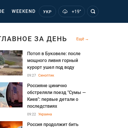
ОЕ
WEEKEND
+19°
УКР
ГЛАВНОЕ ЗА ДЕНЬ
Ещё
Потоп в Буковеле: после
мощного ливня горный
курорт ушел под воду
09:27
Синоптик
Россияне цинично
обстреляли поезд "Сумы —
Киев": первые детали о
последствиях
09:22
Украина
Россия продолжит бить