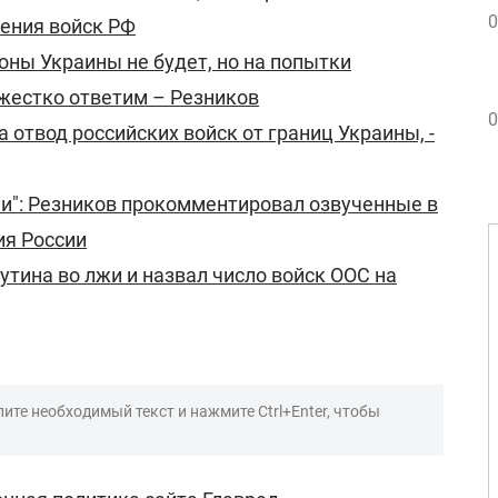
0
ения войск РФ
оны Украины не будет, но на попытки
жестко ответим – Резников
0
 отвод российских войск от границ Украины, -
ли": Резников прокомментировал озвученные в
я России
утина во лжи и назвал число войск ООС на
ите необходимый текст и нажмите Ctrl+Enter, чтобы