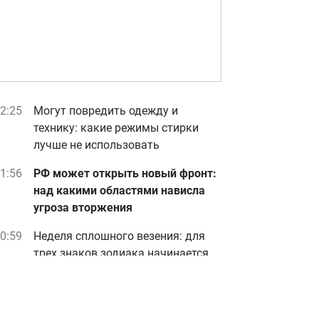
2:25
Могут повредить одежду и
технику: какие режимы стирки
лучше не использовать
1:56
РФ может открыть новый фронт:
над какими областями нависла
угроза вторжения
0:59
Неделя сплошного везения: для
трех знаков зодиака начинается
белая полоса
0:06
"Я не железный": Усик сделал
неожиданное заявление о