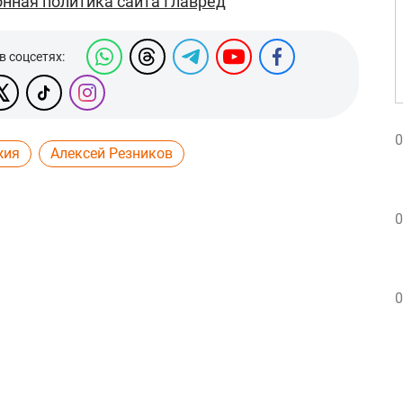
нная политика сайта Главред
в соцсетях:
0
жия
Алексей Резников
0
0
0