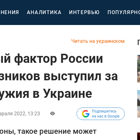
НЕНИЯ
АНАЛИТИКА
ИНТЕРВЬЮ
ПОПУЛЯРН
Читать на украинском
й фактор России
езников выступил за
ужия в Украине
Подпишитесь
враля 2022, 13:23
на нас в Google
оны, такое решение может