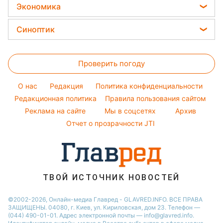
Новости Львова
Все о сале
Потап
Экономика
Простые блюда
Новости Харькова
Уборка
София Ротару
Цены на продукты
Легкие десерты
Синоптик
Новости Днепра
Авто
Ольга Сумская
Денежная помощь
Напитки
Новости Полтавы
Прогноз погоды
Стирка
Филипп Киркоров
Тарифы
Праздничное меню
Проверить погоду
Магнитные бури
Комнатные растения
Елена Зеленская
Курс валют
Погода на сегодня
Ани Лорак
O нас
Редакция
Политика конфиденциальности
Погода на завтра
Редакционная политика
Правила пользования сайтом
Кейт Миддлтон
Реклама на сайте
Мы в соцсетях
Архив
Пылевая буря
Алла Пугачева
Отчет о прозрачности JTI
ТВОЙ ИСТОЧНИК НОВОСТЕЙ
©2002-2026, Онлайн-медиа Главред - GLAVRED.INFO. ВСЕ ПРАВА
ЗАЩИЩЕНЫ. 04080, г. Киев, ул. Кириловская, дом 23. Телефон —
(044) 490-01-01. Адрес электронной почты — info@glavred.info.