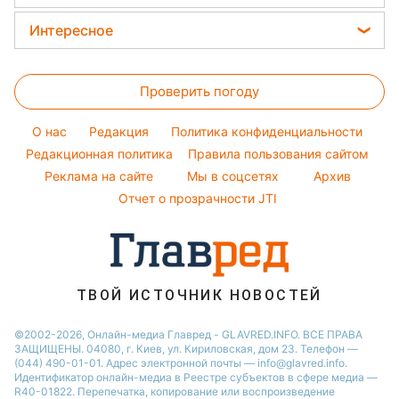
Погода на сегодня
Окрашивание волос
Максим Галкин
Новости Львова
Погода на завтра
Интересное
Красивый маникюр
Настя Каменских
Новости Харькова
Пылевая буря
Головоломки
Модные ошибки
Виталий Козловский
Новости Днепра
Проверить погоду
Тесты по картинке
Новости моды
Потап
Новости Полтавы
Оптические иллюзии
Советы от Андре Тана
O нас
Редакция
Политика конфиденциальности
Новости Тернополя
Народные приметы
Редакционная политика
Правила пользования сайтом
Новости Сум
Реклама на сайте
Мы в соцсетях
Архив
Все о шоу-бизнесе
Новости Житомира
Отчет о прозрачности JTI
Новости Черкассы
Новости Одессы
Новости Ровно
ТВОЙ ИСТОЧНИК НОВОСТЕЙ
Новости Запорожья
©2002-2026, Онлайн-медиа Главред - GLAVRED.INFO. ВСЕ ПРАВА
ЗАЩИЩЕНЫ. 04080, г. Киев, ул. Кириловская, дом 23. Телефон —
(044) 490-01-01. Адрес электронной почты — info@glavred.info.
Идентификатор онлайн-медиа в Реестре cубъектов в сфере медиа —
R40-01822.
Перепечатка, копирование или воспроизведение