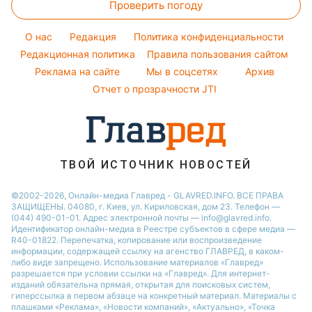
Проверить погоду
Тесты по картинке
Новости Сум
Максим Галкин
Модные ошибки
Оптические иллюзии
Новости Тернополя
Настя Каменских
O нас
Редакция
Политика конфиденциальности
Новости моды
Народные приметы
Редакционная политика
Новости Черкассы
Правила пользования сайтом
Виталий Козловский
Советы от Андре Тана
Реклама на сайте
Мы в соцсетях
Архив
Все о шоу-бизнесе
Новости Житомира
Потап
Отчет о прозрачности JTI
Новости Ровно
Новости Одессы
Новости Запорожья
ТВОЙ ИСТОЧНИК НОВОСТЕЙ
©2002-2026, Онлайн-медиа Главред - GLAVRED.INFO. ВСЕ ПРАВА
ЗАЩИЩЕНЫ. 04080, г. Киев, ул. Кириловская, дом 23. Телефон —
(044) 490-01-01. Адрес электронной почты — info@glavred.info.
Идентификатор онлайн-медиа в Реестре cубъектов в сфере медиа —
R40-01822.
Перепечатка, копирование или воспроизведение
информации, содержащей ссылку на агенство ГЛАВРЕД, в каком-
либо виде запрещено. Использование материалов «Главред»
разрешается при условии ссылки на «Главред». Для интернет-
изданий обязательна прямая, открытая для поисковых систем,
гиперссылка в первом абзаце на конкретный материал. Материалы с
плашками «Реклама», «Новости компаний», «Актуально», «Точка