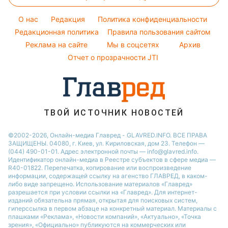
Новости моды
Новости Харькова
Уборка
Филипп Киркоров
Тарифы
Советы от Андре Тана
O нас
Редакция
Политика конфиденциальности
Авто
Елена Зеленская
Курс валют
Редакционная политика
Правила пользования сайтом
Ани Лорак
Реклама на сайте
Мы в соцсетях
Архив
Кейт Миддлтон
Отчет о прозрачности JTI
Алла Пугачева
ТВОЙ ИСТОЧНИК НОВОСТЕЙ
©2002-2026, Онлайн-медиа Главред - GLAVRED.INFO. ВСЕ ПРАВА
ЗАЩИЩЕНЫ. 04080, г. Киев, ул. Кириловская, дом 23. Телефон —
(044) 490-01-01. Адрес электронной почты — info@glavred.info.
Идентификатор онлайн-медиа в Реестре cубъектов в сфере медиа —
R40-01822.
Перепечатка, копирование или воспроизведение
информации, содержащей ссылку на агенство ГЛАВРЕД, в каком-
либо виде запрещено. Использование материалов «Главред»
разрешается при условии ссылки на «Главред». Для интернет-
изданий обязательна прямая, открытая для поисковых систем,
гиперссылка в первом абзаце на конкретный материал. Материалы с
плашками «Реклама», «Новости компаний», «Актуально», «Точка
зрения», «Официально» публикуются на коммерческих или