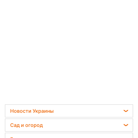
Новости Украины
Телеграм новости Украины
Сад и огород
Пенсии в Украине
Садовод назвал самое эффективное средство