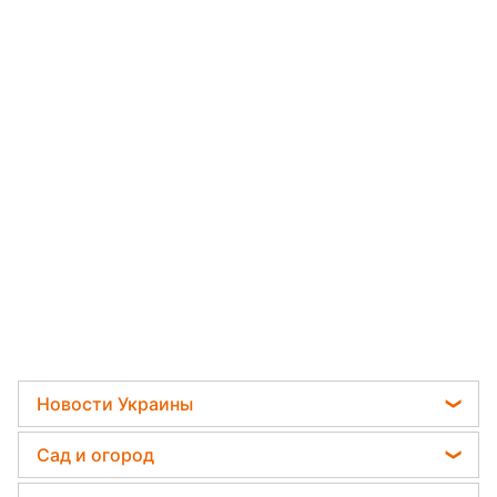
Новости Украины
Телеграм новости Украины
Сад и огород
Пенсии в Украине