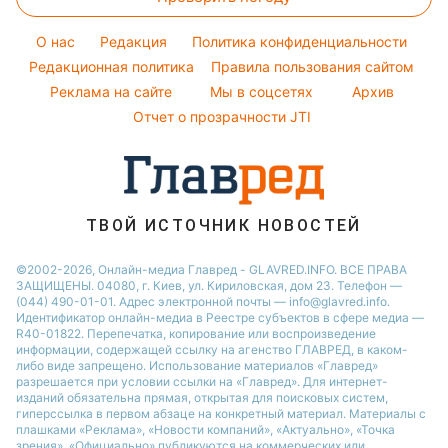
Тесты по картинке
Ани Лорак
Новости Тернополя
Легкие десерты
Оптические иллюзии
Кейт Миддлтон
Новости Житомира
O нас
Редакция
Политика конфиденциальности
Напитки
Народные приметы
Редакционная политика
Алла Пугачева
Правила пользования сайтом
Новости Одессы
Праздничное меню
Реклама на сайте
Мы в соцсетях
Архив
Все о шоу-бизнесе
Максим Галкин
Новости Харькова
Отчет о прозрачности JTI
Настя Каменских
Виталий Козловский
Потап
ТВОЙ ИСТОЧНИК НОВОСТЕЙ
©2002-2026, Онлайн-медиа Главред - GLAVRED.INFO. ВСЕ ПРАВА
ЗАЩИЩЕНЫ. 04080, г. Киев, ул. Кириловская, дом 23. Телефон —
(044) 490-01-01. Адрес электронной почты — info@glavred.info.
Идентификатор онлайн-медиа в Реестре cубъектов в сфере медиа —
R40-01822.
Перепечатка, копирование или воспроизведение
информации, содержащей ссылку на агенство ГЛАВРЕД, в каком-
либо виде запрещено. Использование материалов «Главред»
разрешается при условии ссылки на «Главред». Для интернет-
изданий обязательна прямая, открытая для поисковых систем,
гиперссылка в первом абзаце на конкретный материал. Материалы с
плашками «Реклама», «Новости компаний», «Актуально», «Точка
зрения», «Официально» публикуются на коммерческих или