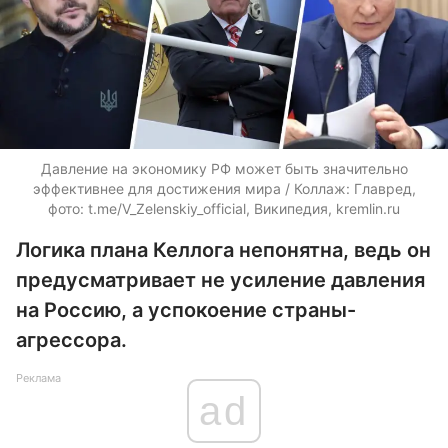
Давление на экономику РФ может быть значительно
эффективнее для достижения мира / Коллаж: Главред,
фото: t.me/V_Zelenskiy_official, Википедия, kremlin.ru
Логика плана Келлога непонятна, ведь он
предусматривает не усиление давления
на Россию, а успокоение страны-
агрессора.
Реклама
ad