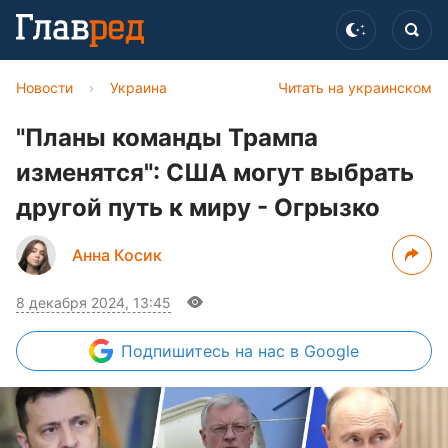
Новости
›
Украина
Читать на украинском
"Планы команды Трампа
изменятся": США могут выбрать
другой путь к миру - Огрызко
Анна Косик
8 декабря 2024, 13:45
Подпишитесь
на нас в Google