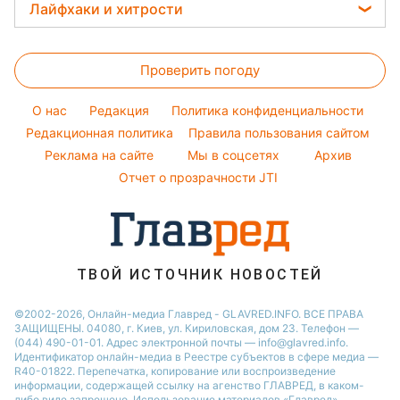
Головоломки
Погода на завтра
Лайфхаки и хитрости
Красивый маникюр
Настя Каменских
Новости Полтавы
Тесты по картинке
Пылевая буря
Стирка
Модные ошибки
Виталий Козловский
Новости Сум
Оптические иллюзии
Проверить погоду
Комнатные растения
Новости моды
Потап
Новости Черкассы
Народные приметы
Все о сале
Советы от Андре Тана
София Ротару
O нас
Редакция
Политика конфиденциальности
Все о шоу-бизнесе
Уборка
Редакционная политика
Правила пользования сайтом
Ольга Сумская
Реклама на сайте
Мы в соцсетях
Архив
Авто
Филипп Киркоров
Отчет о прозрачности JTI
ТВОЙ ИСТОЧНИК НОВОСТЕЙ
©2002-2026, Онлайн-медиа Главред - GLAVRED.INFO. ВСЕ ПРАВА
ЗАЩИЩЕНЫ. 04080, г. Киев, ул. Кириловская, дом 23. Телефон —
(044) 490-01-01. Адрес электронной почты — info@glavred.info.
Идентификатор онлайн-медиа в Реестре cубъектов в сфере медиа —
R40-01822.
Перепечатка, копирование или воспроизведение
информации, содержащей ссылку на агенство ГЛАВРЕД, в каком-
либо виде запрещено. Использование материалов «Главред»