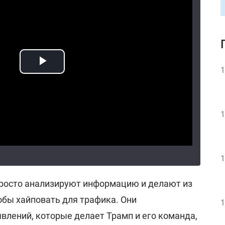
1
1
1
росто анализируют информацию и делают из
обы хайповать для трафика. Они
1
влений, которые делает Трамп и его команда,