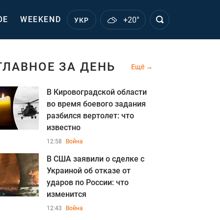
ОЕ
WEEKEND
+20°
УКР
ГЛАВНОЕ ЗА ДЕНЬ
Ещё
В Кировоградской области
во время боевого задания
разбился вертолет: что
известно
12:58
Война
В США заявили о сделке с
Украиной об отказе от
ударов по России: что
изменится
12:43
Война