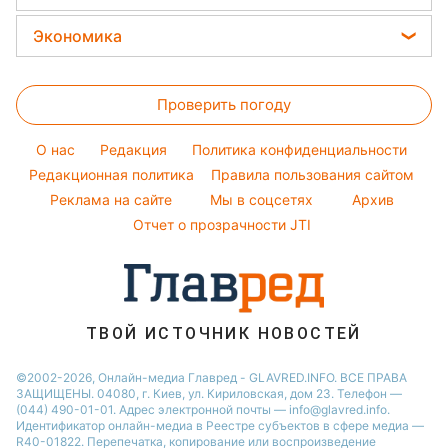
Простые блюда
Новости Одессы
Уборка
Модные ошибки
Филипп Киркоров
Прогноз погоды
Легкие десерты
Экономика
Новости Запорожья
Авто
Новости моды
Елена Зеленская
Магнитные бури
Напитки
Новости Харькова
Цены на продукты
Стирка
Ани Лорак
Погода на сегодня
Праздничное меню
Новости Львова
Проверить погоду
Денежная помощь
Комнатные растения
Кейт Миддлтон
Погода на завтра
Новости Полтавы
Тарифы
O нас
Редакция
Политика конфиденциальности
Пылевая буря
Новости Днепра
Курс валют
Редакционная политика
Правила пользования сайтом
Реклама на сайте
Мы в соцсетях
Архив
Отчет о прозрачности JTI
ТВОЙ ИСТОЧНИК НОВОСТЕЙ
©2002-2026, Онлайн-медиа Главред - GLAVRED.INFO. ВСЕ ПРАВА
ЗАЩИЩЕНЫ. 04080, г. Киев, ул. Кириловская, дом 23. Телефон —
(044) 490-01-01. Адрес электронной почты — info@glavred.info.
Идентификатор онлайн-медиа в Реестре cубъектов в сфере медиа —
R40-01822.
Перепечатка, копирование или воспроизведение