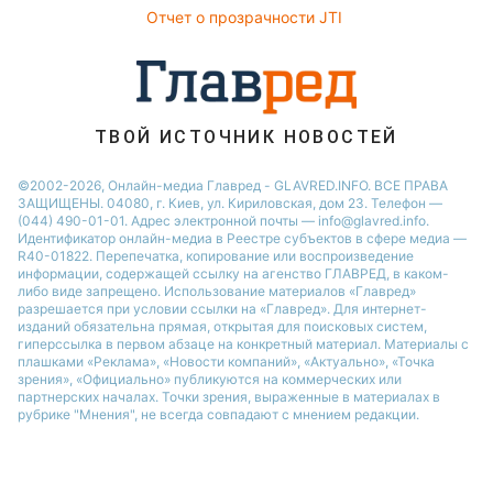
Филипп Киркоров
Отчет о прозрачности JTI
ТВОЙ ИСТОЧНИК НОВОСТЕЙ
©2002-2026, Онлайн-медиа Главред - GLAVRED.INFO. ВСЕ ПРАВА
ЗАЩИЩЕНЫ. 04080, г. Киев, ул. Кириловская, дом 23. Телефон —
(044) 490-01-01. Адрес электронной почты — info@glavred.info.
Идентификатор онлайн-медиа в Реестре cубъектов в сфере медиа —
R40-01822.
Перепечатка, копирование или воспроизведение
информации, содержащей ссылку на агенство ГЛАВРЕД, в каком-
либо виде запрещено. Использование материалов «Главред»
разрешается при условии ссылки на «Главред». Для интернет-
изданий обязательна прямая, открытая для поисковых систем,
гиперссылка в первом абзаце на конкретный материал. Материалы с
плашками «Реклама», «Новости компаний», «Актуально», «Точка
зрения», «Официально» публикуются на коммерческих или
партнерских началах. Точки зрения, выраженные в материалах в
рубрике "Мнения", не всегда совпадают с мнением редакции.