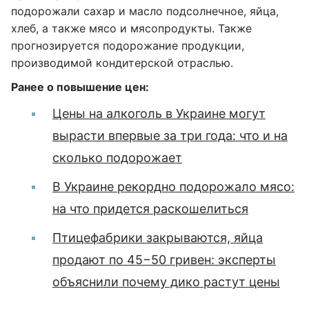
подорожали сахар и масло подсолнечное, яйца,
хлеб, а также мясо и мясопродукты. Также
прогнозируется подорожание продукции,
производимой кондитерской отраслью.
Ранее о повышение цен:
Цены на алкоголь в Украине могут
вырасти впервые за три года: что и на
сколько подорожает
В Украине рекордно подорожало мясо:
на что придется раскошелиться
Птицефабрики закрываются, яйца
продают по 45−50 гривен: эксперты
объяснили почему дико растут цены