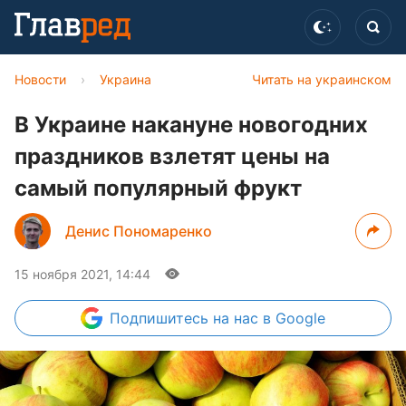
Новости
›
Украина
Читать на украинском
В Украине накануне новогодних
праздников взлетят цены на
самый популярный фрукт
Денис Пономаренко
15 ноября 2021, 14:44
Подпишитесь
на нас в Google