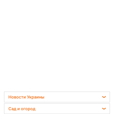
Новости Украины
Телеграм новости Украины
Сад и огород