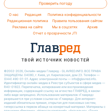
Простые блюда
Потап
Проверить погоду
Денежная помощь
Все о шоу-бизнесе
Легкие десерты
София Ротару
Тарифы
O нас
Редакция
Политика конфиденциальности
Напитки
Ольга Сумская
Курс валют
Редакционная политика
Правила пользования сайтом
Праздничное меню
Филипп Киркоров
Реклама на сайте
Мы в соцсетях
Архив
Елена Зеленская
Отчет о прозрачности JTI
Ани Лорак
ТВОЙ ИСТОЧНИК НОВОСТЕЙ
©2002-2026, Онлайн-медиа Главред - GLAVRED.INFO. ВСЕ ПРАВА
ЗАЩИЩЕНЫ. 04080, г. Киев, ул. Кириловская, дом 23. Телефон —
(044) 490-01-01. Адрес электронной почты — info@glavred.info.
Идентификатор онлайн-медиа в Реестре cубъектов в сфере медиа —
R40-01822.
Перепечатка, копирование или воспроизведение
информации, содержащей ссылку на агенство ГЛАВРЕД, в каком-
либо виде запрещено. Использование материалов «Главред»
разрешается при условии ссылки на «Главред». Для интернет-
изданий обязательна прямая, открытая для поисковых систем,
гиперссылка в первом абзаце на конкретный материал. Материалы с
плашками «Реклама», «Новости компаний», «Актуально», «Точка