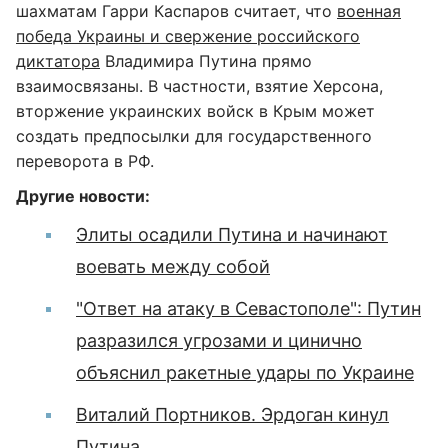
шахматам Гарри Каспаров считает, что
военная
победа Украины и свержение российского
диктатора
Владимира Путина прямо
взаимосвязаны. В частности, взятие Херсона,
вторжение украинских войск в Крым может
создать предпосылки для государственного
переворота в РФ.
Другие новости:
Элиты осадили Путина и начинают
воевать между собой
"Ответ на атаку в Севастополе": Путин
разразился угрозами и цинично
объяснил ракетные удары по Украине
Виталий Портников. Эрдоган кинул
Путина