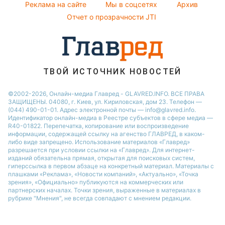
Реклама на сайте
Мы в соцсетях
Архив
Пылевая буря
Отчет о прозрачности JTI
ТВОЙ ИСТОЧНИК НОВОСТЕЙ
©2002-2026, Онлайн-медиа Главред - GLAVRED.INFO. ВСЕ ПРАВА
ЗАЩИЩЕНЫ. 04080, г. Киев, ул. Кириловская, дом 23. Телефон —
(044) 490-01-01. Адрес электронной почты — info@glavred.info.
Идентификатор онлайн-медиа в Реестре cубъектов в сфере медиа —
R40-01822.
Перепечатка, копирование или воспроизведение
информации, содержащей ссылку на агенство ГЛАВРЕД, в каком-
либо виде запрещено. Использование материалов «Главред»
разрешается при условии ссылки на «Главред». Для интернет-
изданий обязательна прямая, открытая для поисковых систем,
гиперссылка в первом абзаце на конкретный материал. Материалы с
плашками «Реклама», «Новости компаний», «Актуально», «Точка
зрения», «Официально» публикуются на коммерческих или
партнерских началах. Точки зрения, выраженные в материалах в
рубрике "Мнения", не всегда совпадают с мнением редакции.