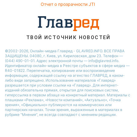
Отчет о прозрачности JTI
Праздничное меню
Потап
София Ротару
Ольга Сумская
ТВОЙ ИСТОЧНИК НОВОСТЕЙ
©2002-2026, Онлайн-медиа Главред - GLAVRED.INFO. ВСЕ ПРАВА
ЗАЩИЩЕНЫ. 04080, г. Киев, ул. Кириловская, дом 23. Телефон —
(044) 490-01-01. Адрес электронной почты — info@glavred.info.
Идентификатор онлайн-медиа в Реестре cубъектов в сфере медиа —
R40-01822.
Перепечатка, копирование или воспроизведение
информации, содержащей ссылку на агенство ГЛАВРЕД, в каком-
либо виде запрещено. Использование материалов «Главред»
разрешается при условии ссылки на «Главред». Для интернет-
изданий обязательна прямая, открытая для поисковых систем,
гиперссылка в первом абзаце на конкретный материал. Материалы с
плашками «Реклама», «Новости компаний», «Актуально», «Точка
зрения», «Официально» публикуются на коммерческих или
партнерских началах. Точки зрения, выраженные в материалах в
рубрике "Мнения", не всегда совпадают с мнением редакции.