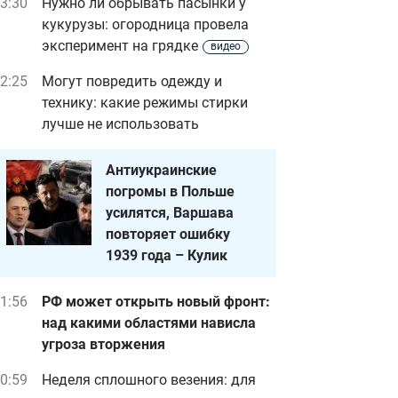
3:30
Нужно ли обрывать пасынки у
кукурузы: огородница провела
эксперимент на грядке
видео
2:25
Могут повредить одежду и
технику: какие режимы стирки
лучше не использовать
Антиукраинские
погромы в Польше
усилятся, Варшава
повторяет ошибку
1939 года – Кулик
1:56
РФ может открыть новый фронт:
над какими областями нависла
угроза вторжения
0:59
Неделя сплошного везения: для