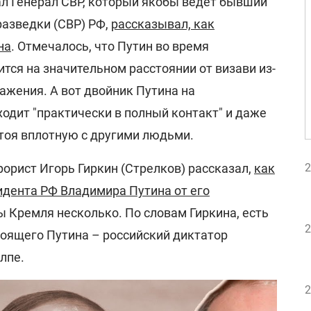
ал Генерал СВР, который якобы ведет бывший
азведки (СВР) РФ,
рассказывал, как
на
. Отмечалось, что Путин во время
ся на значительном расстоянии от визави из-
ражения. А вот двойник Путина на
одит "практически в полный контакт" и даже
стоя вплотную с другими людьми.
орист Игорь Гиркин (Стрелков) рассказал,
как
2
идента РФ Владимира Путина от его
вы Кремля несколько. По словам Гиркина, есть
2
тоящего Путина – российский диктатор
лпе.
2