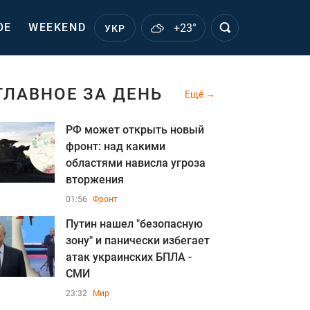
ОЕ
WEEKEND
+23°
УКР
ГЛАВНОЕ ЗА ДЕНЬ
Ещё
РФ может открыть новый
фронт: над какими
областями нависла угроза
вторжения
01:56
Фронт
Путин нашел "безопасную
зону" и панически избегает
атак украинских БПЛА -
СМИ
23:32
Мир