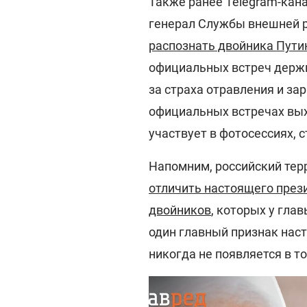
Также ранее Telegram-кан
генерал Службы внешней р
распознать двойника Пути
официальных встреч держит
за страха отравления и за
официальных встречах вых
участвует в фотосессиях, 
Напомним, российский терр
отличить настоящего през
двойников
, которых у гла
один главный признак нас
никогда не появляется в то