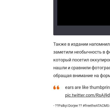
Также в издании напомнили
заметили необычность в ф
который посетил оккупиро
нашли и сравнили фотограф
обращая внимание на форм
ears are like thumbpri
pic.twitter.com/RsAj9
- ??Palkyi Dorjee ?? #freetheATAC