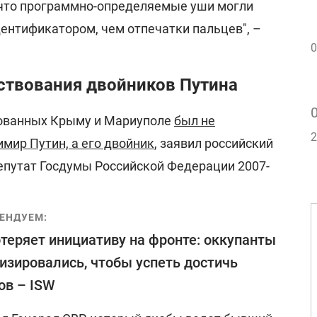
 что программно-определяемые уши могли
ентификатором, чем отпечатки пальцев", –
0
твования двойников Путина
ированных Крыму и Мариуполе
был не
2
мир Путин, а его двойник
, заявил российский
епутат Госдумы Российской Федерации 2007-
ЕНДУЕМ:
теряет инициативу на фронте: оккупанты
изировались, чтобы успеть достичь
ов – ISW