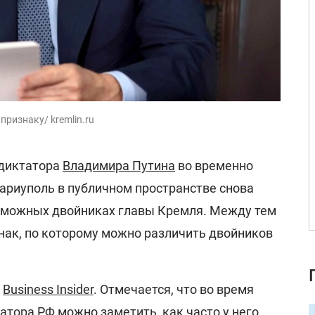
ризнаку/ kremlin.ru
 диктатора
Владимира Путина
во временно
риуполь в публичном пространстве снова
зможных двойниках главы Кремля. Между тем
нак, по которому можно различить двойников
е
Business Insider
. Отмечается, что во время
атора РФ можно заметить, как часто у него