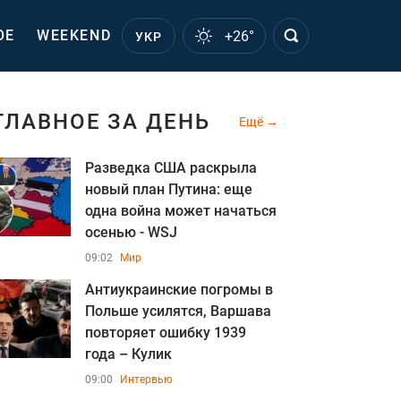
ОЕ
WEEKEND
+26°
УКР
ГЛАВНОЕ ЗА ДЕНЬ
Ещё
Разведка США раскрыла
новый план Путина: еще
одна война может начаться
осенью - WSJ
09:02
Мир
Антиукраинские погромы в
Польше усилятся, Варшава
повторяет ошибку 1939
года – Кулик
09:00
Интервью