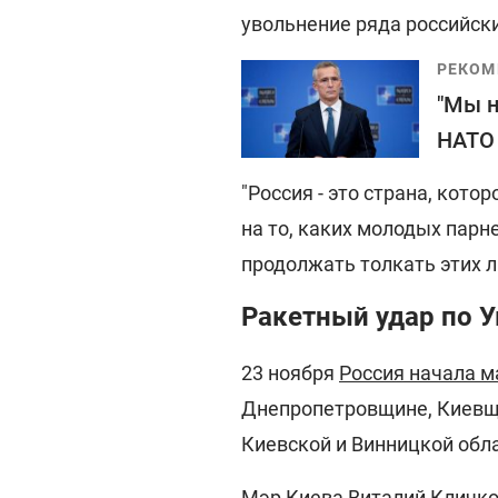
увольнение ряда российск
РЕКОМ
"Мы н
НАТО 
"Россия - это страна, кото
на то, каких молодых парне
продолжать толкать этих л
Ракетный удар по У
23 ноября
Россия начала м
Днепропетровщине, Киевщи
Киевской и Винницкой обла
Мэр Киева Виталий Кличко