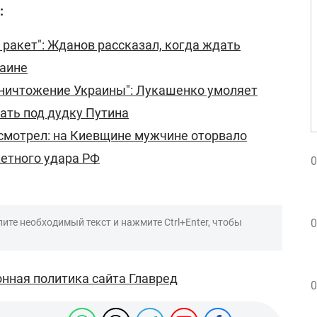
:
 ракет": Жданов рассказал, когда ждать
раине
уничтожение Украины": Лукашенко умоляет
ать под дудку Путина
 смотрел: на Киевщине мужчине оторвало
кетного удара РФ
0
ите необходимый текст и нажмите Ctrl+Enter, чтобы
0
нная политика сайта Главред
0