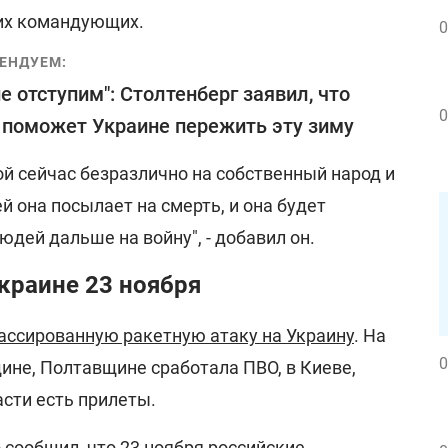
их командующих.
0
ЕНДУЕМ:
е отступим": Столтенберг заявил, что
0
поможет Украине пережить эту зиму
рой сейчас безразлично на собственный народ и
й она посылает на смерть, и она будет
юдей дальше на войну", - добавил он.
краине 23 ноября
ассированную ракетную атаку на Украину
. На
0
не, Полтавщине сработала ПВО, в Киеве,
сти есть прилеты.
 сообщил, что 23 ноября российские