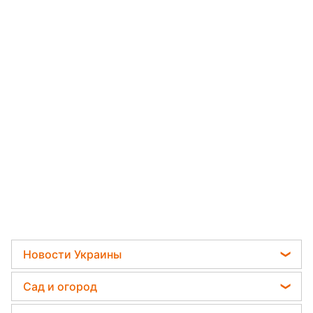
Новости Украины
Пенсии в Украине
Сад и огород
Мобилизация