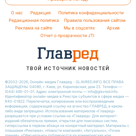
Магнитные бури
Комнатные растения
Кейт Миддлтон
Курс валют
Погода на сегодня
Алла Пугачева
O нас
Редакция
Политика конфиденциальности
Погода на завтра
Редакционная политика
Правила пользования сайтом
Максим Галкин
Реклама на сайте
Мы в соцсетях
Архив
Пылевая буря
Настя Каменских
Отчет о прозрачности JTI
ТВОЙ ИСТОЧНИК НОВОСТЕЙ
©2002-2026, Онлайн-медиа Главред - GLAVRED.INFO. ВСЕ ПРАВА
ЗАЩИЩЕНЫ. 04080, г. Киев, ул. Кириловская, дом 23. Телефон —
(044) 490-01-01. Адрес электронной почты — info@glavred.info.
Идентификатор онлайн-медиа в Реестре cубъектов в сфере медиа —
R40-01822.
Перепечатка, копирование или воспроизведение
информации, содержащей ссылку на агенство ГЛАВРЕД, в каком-
либо виде запрещено. Использование материалов «Главред»
разрешается при условии ссылки на «Главред». Для интернет-
изданий обязательна прямая, открытая для поисковых систем,
гиперссылка в первом абзаце на конкретный материал. Материалы с
плашками «Реклама», «Новости компаний», «Актуально», «Точка
зрения», «Официально» публикуются на коммерческих или