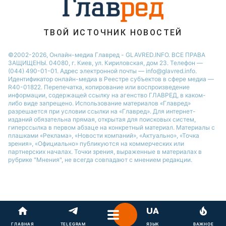
ТВОЙ ИСТОЧНИК НОВОСТЕЙ
©2002-2026, Онлайн-медиа Главред - GLAVRED.INFO. ВСЕ ПРАВА
ЗАЩИЩЕНЫ. 04080, г. Киев, ул. Кириловская, дом 23. Телефон —
(044) 490-01-01. Адрес электронной почты — info@glavred.info.
Идентификатор онлайн-медиа в Реестре cубъектов в сфере медиа —
R40-01822.
Перепечатка, копирование или воспроизведение
информации, содержащей ссылку на агенство ГЛАВРЕД, в каком-
либо виде запрещено. Использование материалов «Главред»
разрешается при условии ссылки на «Главред». Для интернет-
изданий обязательна прямая, открытая для поисковых систем,
гиперссылка в первом абзаце на конкретный материал. Материалы с
плашками «Реклама», «Новости компаний», «Актуально», «Точка
зрения», «Официально» публикуются на коммерческих или
партнерских началах. Точки зрения, выраженные в материалах в
рубрике "Мнения", не всегда совпадают с мнением редакции.
ГЛАВНАЯ
TELEGRAM
ЯЗЫК
ВАЖНОЕ