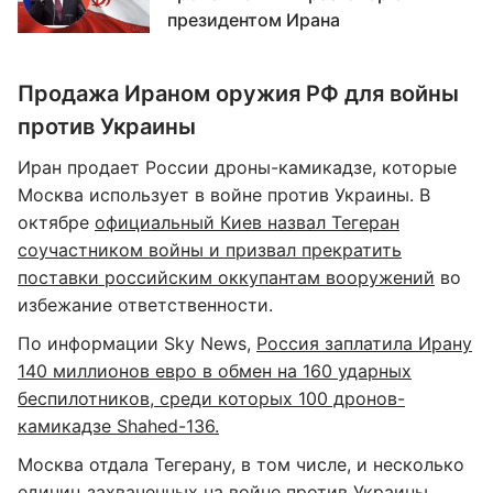
президентом Ирана
Продажа Ираном оружия РФ для войны
против Украины
Иран продает России дроны-камикадзе, которые
Москва использует в войне против Украины. В
октябре
официальный Киев назвал Тегеран
соучастником войны и призвал прекратить
поставки российским оккупантам вооружений
во
избежание ответственности.
По информации Sky News,
Россия заплатила Ирану
140 миллионов евро в обмен на 160 ударных
беспилотников, среди которых 100 дронов-
камикадзе Shahed-136.
Москва отдала Тегерану, в том числе, и несколько
единиц захваченных на войне против Украины