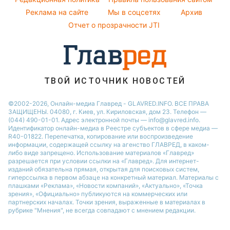
Новости Ровно
Реклама на сайте
Мы в соцсетях
Архив
Авто
Новости Запорожья
Отчет о прозрачности JTI
ТВОЙ ИСТОЧНИК НОВОСТЕЙ
©2002-2026, Онлайн-медиа Главред - GLAVRED.INFO. ВСЕ ПРАВА
ЗАЩИЩЕНЫ. 04080, г. Киев, ул. Кириловская, дом 23. Телефон —
(044) 490-01-01. Адрес электронной почты — info@glavred.info.
Идентификатор онлайн-медиа в Реестре cубъектов в сфере медиа —
R40-01822.
Перепечатка, копирование или воспроизведение
информации, содержащей ссылку на агенство ГЛАВРЕД, в каком-
либо виде запрещено. Использование материалов «Главред»
разрешается при условии ссылки на «Главред». Для интернет-
изданий обязательна прямая, открытая для поисковых систем,
гиперссылка в первом абзаце на конкретный материал. Материалы с
плашками «Реклама», «Новости компаний», «Актуально», «Точка
зрения», «Официально» публикуются на коммерческих или
партнерских началах. Точки зрения, выраженные в материалах в
рубрике "Мнения", не всегда совпадают с мнением редакции.