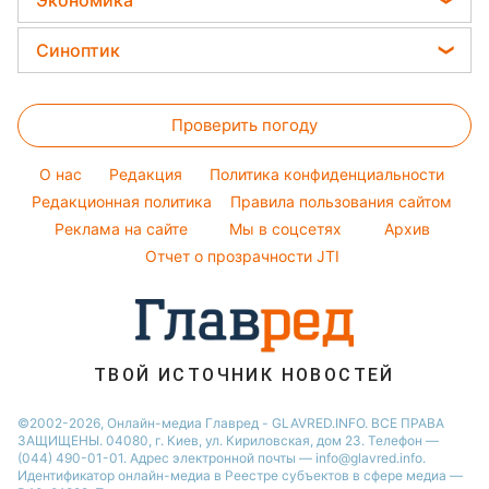
Экономика
Простые блюда
София Ротару
Уборка
Новости Полтавы
Цены на продукты
Легкие десерты
Синоптик
Ольга Сумская
Авто
Новости Сум
Денежная помощь
Напитки
Филипп Киркоров
Прогноз погоды
Стирка
Новости Черкассы
Тарифы
Праздничное меню
Елена Зеленская
Проверить погоду
Магнитные бури
Комнатные растения
Новости Ровно
Курс валют
Ани Лорак
Погода на сегодня
Новости Львова
O нас
Редакция
Политика конфиденциальности
Кейт Миддлтон
Погода на завтра
Редакционная политика
Правила пользования сайтом
Новости Запорожья
Реклама на сайте
Мы в соцсетях
Архив
Пылевая буря
Новости Днепра
Отчет о прозрачности JTI
ТВОЙ ИСТОЧНИК НОВОСТЕЙ
©2002-2026, Онлайн-медиа Главред - GLAVRED.INFO. ВСЕ ПРАВА
ЗАЩИЩЕНЫ. 04080, г. Киев, ул. Кириловская, дом 23. Телефон —
(044) 490-01-01. Адрес электронной почты — info@glavred.info.
Идентификатор онлайн-медиа в Реестре cубъектов в сфере медиа —