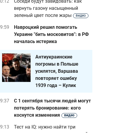
0:12
Соседи будут завидовать: как
вернуть газону насыщенный
зеленый цвет после жары
видео
9:59
Навроцкий решил помогать
Украине "бить московитов": в РФ
началась истерика
Антиукраинские
погромы в Польше
усилятся, Варшава
повторяет ошибку
1939 года – Кулик
9:37
С 1 сентября тысячи людей могут
потерять бронирование: кого
коснутся изменения
видео
9:13
Тест на IQ: нужно найти три