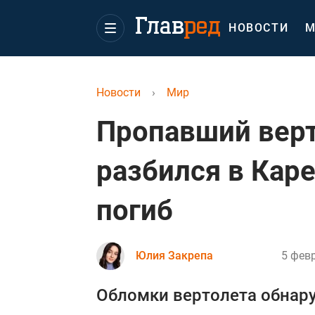
НОВОСТИ
М
Новости
›
Мир
Пропавший верт
разбился в Кар
погиб
Юлия Закрепа
5 февр
Обломки вертолета обнару