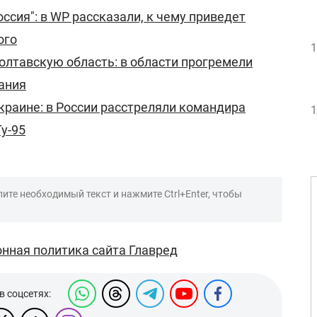
ссия": в WP рассказали, к чему приведет
ого
1
олтавскую область: в области прогремели
ания
краине: в России расстреляли командира
1
у-95
ите необходимый текст и нажмите Ctrl+Enter, чтобы
нная политика сайта Главред
в соцсетях: