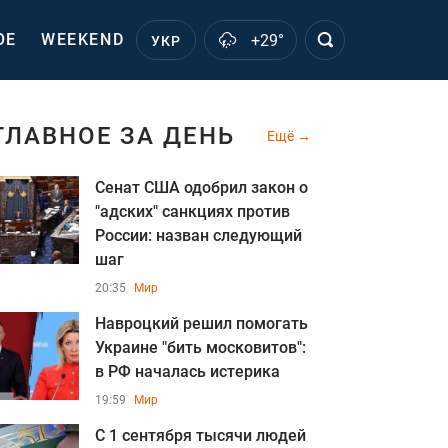
ОЕ
WEEKEND
+29°
УКР
ГЛАВНОЕ ЗА ДЕНЬ
Ещё
Сенат США одобрил закон о
"адских" санкциях против
России: назван следующий
шаг
20:35
Мир
Навроцкий решил помогать
Украине "бить московитов":
в РФ началась истерика
19:59
Мир
С 1 сентября тысячи людей