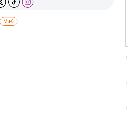
Ми-8
1
1
1