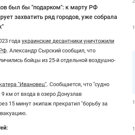
2
ов был бы "подарком": к марту РФ
рует захватить ряд городов, уже собрала
к"
1
023 года
украинские десантники уничтожили
 РФ
. Александр Сырский сообщил, что
ичились бойцы из 25-й отдельной воздушно-
катера "Ивановец"
. Сообщается, что "судно
 9 км от входа в озеро Донузлав
1
ез 15 минут экипаж прекратил "борьбу за
эвакуацию.
ей:
1