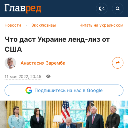
Новости
›
Эксклюзивы
Читать на украинском
Что даст Украине ленд-лиз от
США
Анастасия Заремба
11 мая 2022, 20:45
Подпишитесь
на нас в Google