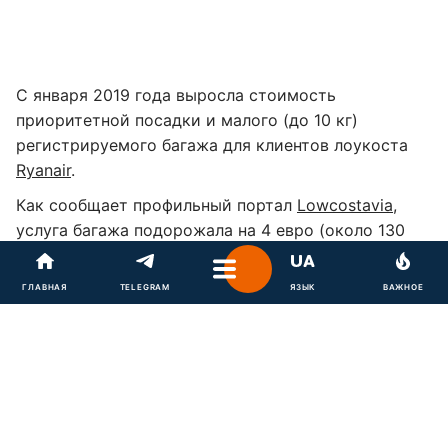
С января 2019 года выросла стоимость
приоритетной посадки и малого (до 10 кг)
регистрируемого багажа для клиентов лоукоста
Ryanair
.
Как сообщает профильный портал
Lowcostavia
,
услуга багажа подорожала на 4 евро (около 130
грн по нынешнему курсу).
Причем если раньше стоимость указанных услуг
ГЛАВНАЯ
TELEGRAM
ЯЗЫК
ВАЖНОЕ
зависела от времени их приобретения (были ли
они приобретены вместе с билетом или докуплены
позже) – то теперь они зависят от спроса. То есть
за самую низкую цену могут приобрести
приоритетную посадку или зарегистрировать
малый багаж только первые покупатели.