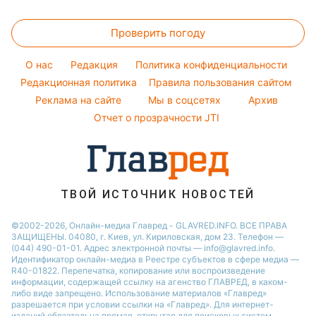
Новости Полтавы
Головоломки
Модные ошибки
Виталий Козловский
Новости Львова
Проверить погоду
Тесты по картинке
Новости моды
Потап
Новости Сум
Оптические иллюзии
Советы от Андре Тана
O нас
Редакция
Политика конфиденциальности
Новости Днепра
Народные приметы
Редакционная политика
Правила пользования сайтом
Новости Черкассы
Реклама на сайте
Мы в соцсетях
Архив
Все о шоу-бизнесе
Новости Тернополя
Отчет о прозрачности JTI
Новости Ровно
Новости Житомира
Новости Запорожья
ТВОЙ ИСТОЧНИК НОВОСТЕЙ
Новости Одессы
©2002-2026, Онлайн-медиа Главред - GLAVRED.INFO. ВСЕ ПРАВА
ЗАЩИЩЕНЫ. 04080, г. Киев, ул. Кириловская, дом 23. Телефон —
(044) 490-01-01. Адрес электронной почты — info@glavred.info.
Идентификатор онлайн-медиа в Реестре cубъектов в сфере медиа —
R40-01822.
Перепечатка, копирование или воспроизведение
информации, содержащей ссылку на агенство ГЛАВРЕД, в каком-
либо виде запрещено. Использование материалов «Главред»
разрешается при условии ссылки на «Главред». Для интернет-
изданий обязательна прямая, открытая для поисковых систем,