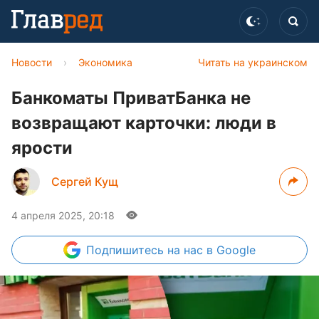
Новости
›
Экономика
Читать на украинском
Банкоматы ПриватБанка не
возвращают карточки: люди в
ярости
Сергей Кущ
4 апреля 2025, 20:18
Подпишитесь
на нас в Google