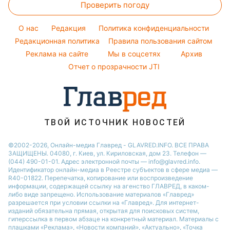
Проверить погоду
Новости Полтавы
Пылевая буря
Модные ошибки
Новости Сум
O нас
Редакция
Политика конфиденциальности
Новости моды
Новости Львова
Редакционная политика
Правила пользования сайтом
Советы от Андре Тана
Реклама на сайте
Мы в соцсетях
Архив
Новости Черкассы
Отчет о прозрачности JTI
Новости Днепра
Новости Ровно
Новости Тернополя
Новости Запорожья
ТВОЙ ИСТОЧНИК НОВОСТЕЙ
Новости Житомира
©2002-2026, Онлайн-медиа Главред - GLAVRED.INFO. ВСЕ ПРАВА
ЗАЩИЩЕНЫ. 04080, г. Киев, ул. Кириловская, дом 23. Телефон —
Новости Одессы
(044) 490-01-01. Адрес электронной почты — info@glavred.info.
Идентификатор онлайн-медиа в Реестре cубъектов в сфере медиа —
R40-01822.
Перепечатка, копирование или воспроизведение
информации, содержащей ссылку на агенство ГЛАВРЕД, в каком-
либо виде запрещено. Использование материалов «Главред»
разрешается при условии ссылки на «Главред». Для интернет-
изданий обязательна прямая, открытая для поисковых систем,
гиперссылка в первом абзаце на конкретный материал. Материалы с
плашками «Реклама», «Новости компаний», «Актуально», «Точка