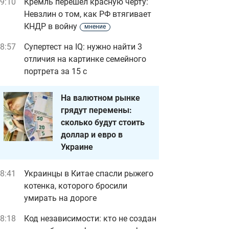
9:10
Кремль перешел красную черту:
Невзлин о том, как РФ втягивает
КНДР в войну
мнение
8:57
Супертест на IQ: нужно найти 3
отличия на картинке семейного
портрета за 15 с
На валютном рынке
грядут перемены:
сколько будут стоить
доллар и евро в
Украине
8:41
Украинцы в Китае спасли рыжего
котенка, которого бросили
умирать на дороге
8:18
Код независимости: кто не создан