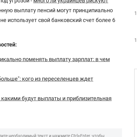
под угрозой -
много ли украинцев рискуют
енную выплату пенсий могут принципиально
1
 не использует свой банковский счет более 6
1
остей:
дикально поменять выплату зарплат: в чем
ольше": кого из переселенцев ждет
 какими будут выплаты и приблизительная
ите необходимый текст и нажмите Ctrl+Enter, чтобы