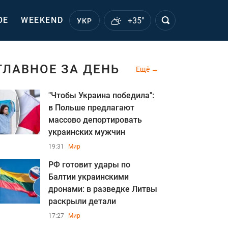
ОЕ
WEEKEND
+35°
УКР
ГЛАВНОЕ ЗА ДЕНЬ
Ещё
"Чтобы Украина победила":
в Польше предлагают
массово депортировать
украинских мужчин
19:31
Мир
РФ готовит удары по
Балтии украинскими
дронами: в разведке Литвы
раскрыли детали
17:27
Мир