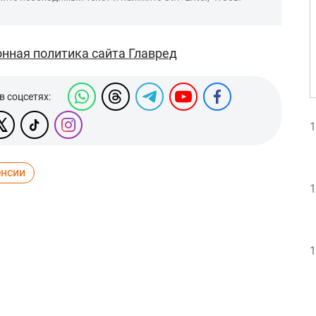
нная политика сайта Главред
в соцсетях:
1
енсии
1
1