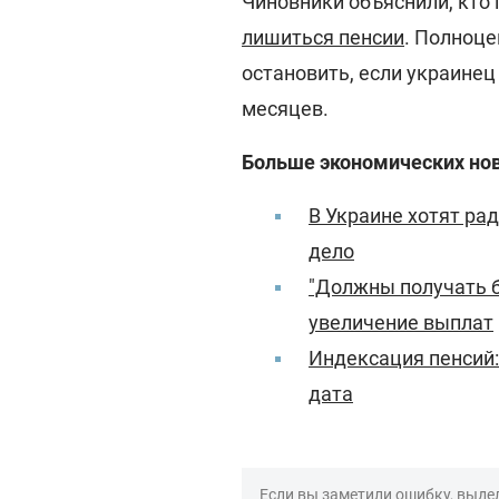
Чиновники объяснили, кто 
лишиться пенсии
. Полноц
остановить, если украинец
месяцев.
Больше экономических нов
В Украине хотят ра
дело
"Должны получать б
увеличение выплат
Индексация пенсий:
дата
Если вы заметили ошибку, выдел