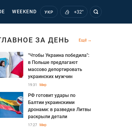
ОЕ
WEEKEND
+32°
УКР
ГЛАВНОЕ ЗА ДЕНЬ
Ещё
"Чтобы Украина победила":
в Польше предлагают
массово депортировать
украинских мужчин
19:31
Мир
РФ готовит удары по
Балтии украинскими
дронами: в разведке Литвы
раскрыли детали
17:27
Мир