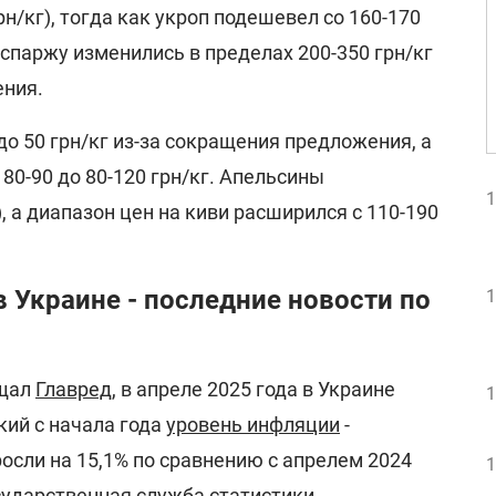
грн/кг), тогда как укроп подешевел со 160-170
а спаржу изменились в пределах 200-350 грн/кг
ения.
о 50 грн/кг из-за сокращения предложения, а
80-90 до 80-120 грн/кг. Апельсины
1
, а диапазон цен на киви расширился с 110-190
 Украине - последние новости по
1
бщал
Главред
, в апреле 2025 года в Украине
1
ий с начала года
уровень инфляции
-
осли на 15,1% по сравнению с апрелем 2024
1
сударственная служба статистики.