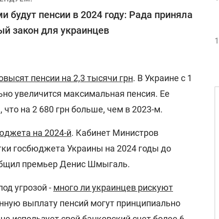
и будут пенсии в 2024 году: Рада приняла
й закон для украинцев
1
овысят пенсии на 2,3 тысячи грн
. В Украине с 1
ьно увеличится максимальная пенсия. Ее
 что на 2 680 грн больше, чем в 2023-м.
юджета на 2024-й
. Кабинет Министров
тки госбюджета Украины на 2024 годы до
ообщил премьер Денис Шмыгаль.
под угрозой -
много ли украинцев рискуют
енную выплату пенсий могут принципиально
 не использует свой банковский счет более 6