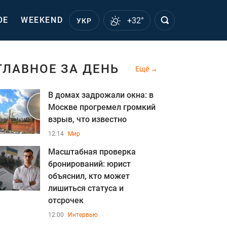
ОЕ
WEEKEND
+32°
УКР
ГЛАВНОЕ ЗА ДЕНЬ
Ещё
В домах задрожали окна: в
Москве прогремел громкий
взрыв, что известно
12:14
Мир
Масштабная проверка
бронирований: юрист
объяснил, кто может
лишиться статуса и
отсрочек
12:00
Интервью