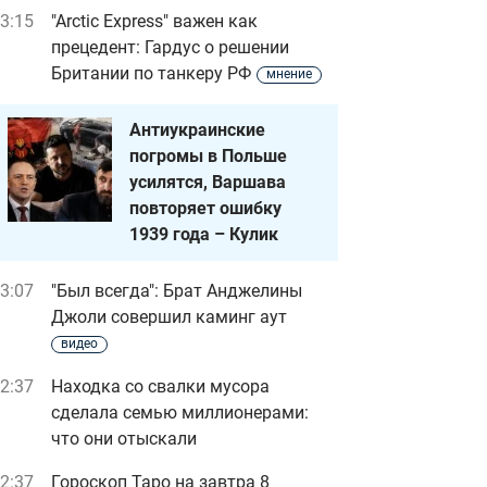
3:15
"Arctic Express" важен как
прецедент: Гардус о решении
Британии по танкеру РФ
мнение
Антиукраинские
погромы в Польше
усилятся, Варшава
повторяет ошибку
1939 года – Кулик
3:07
"Был всегда": Брат Анджелины
Джоли совершил каминг аут
видео
2:37
Находка со свалки мусора
сделала семью миллионерами:
что они отыскали
2:37
Гороскоп Таро на завтра 8