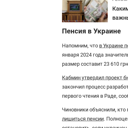
Каким
важны
Пенсия в Украине
Напомним, что
в Украине п
января 2024 года значител
размер составит 23 610 грн,
Кабмин утвердил проект б
закончил процесс разрабо
первого чтения в Раде, с
Чиновники объяснили, кто 
лишиться пенсии
. Полноц
остановить, если украинец