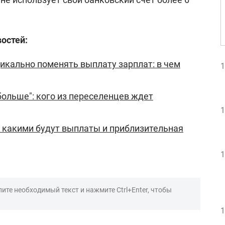
остей:
дикально поменять выплату зарплат: в чем
1
ольше": кого из переселенцев ждет
1
 какими будут выплаты и приблизительная
1
ите необходимый текст и нажмите Ctrl+Enter, чтобы
1