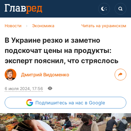
Новости
›
Экономика
Читать на украинском
В Украине резко и заметно
подскочат цены на продукты:
эксперт пояснил, что стряслось
Дмитрий Видоменко
6 июля 2024, 17:56
Подпишитесь
на нас в Google