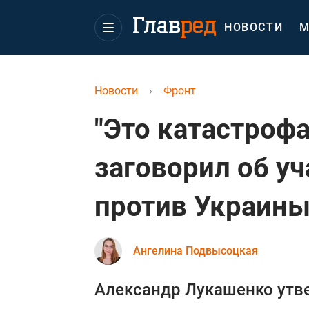
НОВОСТИ
М
Новости
›
Фронт
"Это катастроф
заговорил об уч
против Украин
Ангелина Подвысоцкая
Александр Лукашенко утве