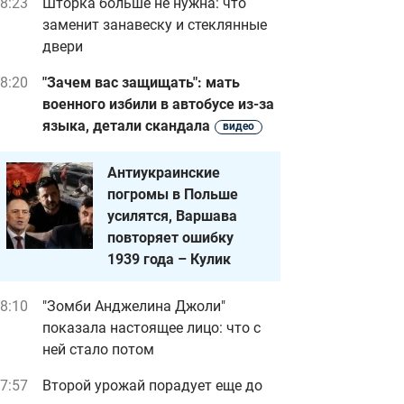
8:23
Шторка больше не нужна: что
заменит занавеску и стеклянные
двери
8:20
"Зачем вас защищать": мать
военного избили в автобусе из-за
языка, детали скандала
видео
Антиукраинские
погромы в Польше
усилятся, Варшава
повторяет ошибку
1939 года – Кулик
8:10
"Зомби Анджелина Джоли"
показала настоящее лицо: что с
ней стало потом
7:57
Второй урожай порадует еще до