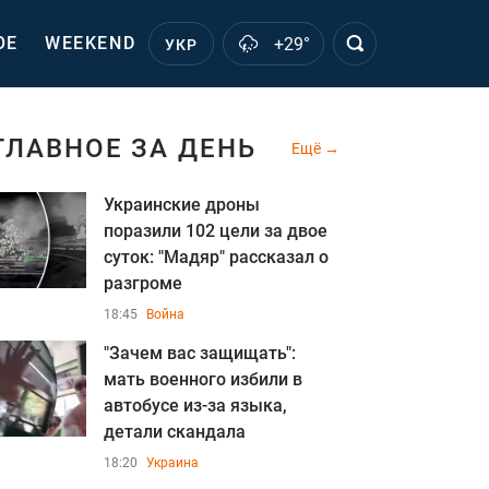
ОЕ
WEEKEND
+29°
УКР
ГЛАВНОЕ ЗА ДЕНЬ
Ещё
Украинские дроны
поразили 102 цели за двое
суток: "Мадяр" рассказал о
разгроме
18:45
Война
"Зачем вас защищать":
мать военного избили в
автобусе из-за языка,
детали скандала
18:20
Украина