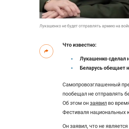
Лукашенко не будет отправлять армию на войн
Что известно:
Лукашенко сделал н
Беларусь обещает н
Самопровозглашенный пр
пообещал не отправлять б
Об этом он
заявил
во время
Фестиваля национальных к
Он заявил, что не являетс