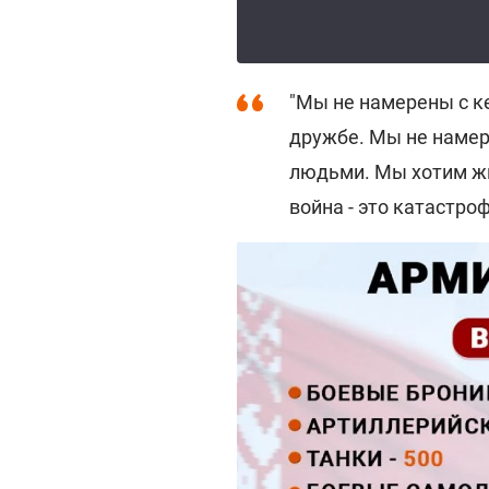
"Мы не намерены с к
дружбе. Мы не намер
людьми. Мы хотим жи
война - это катастроф