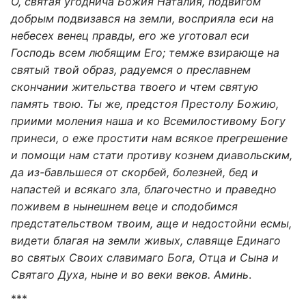
О, святая угоднича Божия Наталия, подвигом
добрым подвизався на земли, восприяла еси на
небесех венец правды, его же уготовал еси
Господь всем любящим Его; темже взирающе на
святый твой образ, радуемся о преславнем
скончании жительства твоего и чтем святую
память твою. Ты же, предстоя Престолу Божию,
приими моления наша и ко Всемилостивому Богу
принеси, о еже простити нам всякое прегрешение
и помощи нам стати противу кознем диавольским,
да из-бавльшеся от скорбей, болезней, бед и
напастей и всякаго зла, благочестно и праведно
поживем в нынешнем веце и сподобимся
предстательством твоим, аще и недостойни есмы,
видети благая на земли живых, славяще Единаго
во святых Своих славимаго Бога, Отца и Сына и
Святаго Духа, ныне и во веки веков. Аминь
.
***