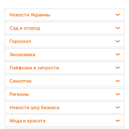
Новости Украины
Телеграм новости Украины
Сад и огород
Пенсии в Украине
Садовод назвал самое эффективное средство
Гороскоп
Мобилизация
против сорняков
Гороскоп на завтра
Политика
Экономика
Дачники раскрыли секрет защиты от
Гороскоп Таро
вредителей - нужна 1 вещь
Отключения света
Курс валют
Лайфхаки и хитрости
Гороскоп на неделю
Какая ошибка при поливе растений может их
Цены на продукты
убить
Комнатные растения
Астролог Влад Росс
Синоптик
Денежная помощь
Все о сале
Астролог Анжела Перл
Пылевая буря
Тарифы
Регионы
Уборка
Китайский гороскоп на завтра
Прогноз погоды
Новости Запорожья
Авто
Новости шоу бизнеса
Гороскоп 2026
Магнитные бури
Новости Львова
Стирка
Елена Зеленская
Погода на сегодня
Мода и красота
Новости Днепра
Ани Лорак