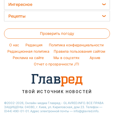
Погода на завтра
Модные ошибки
Новости Тернополя
Интересное
Кейт Миддлтон
Новости моды
Новости Житомира
Головоломки
Алла Пугачева
Рецепты
Советы от Андре Тана
Новости Одессы
Тесты по картинке
Максим Галкин
Закуски
Женские стрижки
Новости Харькова
Оптические иллюзии
Настя Каменских
Проверить погоду
Салаты
Окрашивание волос
Новости Полтавы
Народные приметы
Виталий Козловский
Простые блюда
Красивый маникюр
Новости Сум
O нас
Редакция
Политика конфиденциальности
Все о шоу-бизнесе
Потап
Легкие десерты
Редакционная политика
Правила пользования сайтом
Новости Черкассы
София Ротару
Реклама на сайте
Мы в соцсетях
Архив
Напитки
Новости Ровно
Ольга Сумская
Отчет о прозрачности JTI
Праздничное меню
Филипп Киркоров
ТВОЙ ИСТОЧНИК НОВОСТЕЙ
©2002-2026, Онлайн-медиа Главред - GLAVRED.INFO. ВСЕ ПРАВА
ЗАЩИЩЕНЫ. 04080, г. Киев, ул. Кириловская, дом 23. Телефон —
(044) 490-01-01. Адрес электронной почты — info@glavred.info.