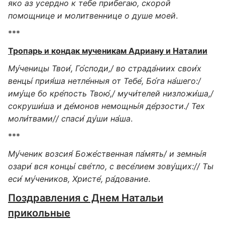
яко аз усердно к тебе прибегаю, скорой
помощнице и молитвеннице о душе моей
.
***
Тропарь и кондак мученикам Адриану и Наталии
Му́ченицы Твои́, Го́споди,/ во страда́ниих свои́х
венцы́ прия́ша нетле́нныя от Тебе́, Бо́га на́шего:/
иму́ще бо кре́пость Твою́,/ мучи́телей низложи́ша,/
сокруши́ша и де́монов немощны́я де́рзости./ Тех
моли́твами// спаси́ ду́ши на́ша
.
***
Му́ченик возсия́ Боже́ственная па́мять/ и земны́я
озари́ вся концы́ све́тло, с весе́лием зову́щих:// Ты
еси́ му́чеников, Христе́, ра́дование
.
Поздравления с Днем Натальи
прикольные