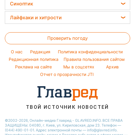
Виталий Козловский
Головоломки
Тарифы
Синоптик
Новости Тернополя
Простые блюда
Модные ошибки
Потап
Тесты по картинке
Новости Запорожья
Прогноз погоды
Легкие десерты
Лайфхаки и хитрости
София Ротару
Оптические иллюзии
Новости Житомира
Магнитные бури
Напитки
Ольга Сумская
Все о сале
Народные приметы
Новости Одессы
Погода на сегодня
Праздничное меню
Проверить погоду
Стирка
Все о шоу-бизнесе
Новости Харькова
Погода на завтра
Уборка
O нас
Редакция
Политика конфиденциальности
Пылевая буря
Комнатные растения
Редакционная политика
Правила пользования сайтом
Реклама на сайте
Мы в соцсетях
Архив
Авто
Отчет о прозрачности JTI
ТВОЙ ИСТОЧНИК НОВОСТЕЙ
©2002-2026, Онлайн-медиа Главред - GLAVRED.INFO. ВСЕ ПРАВА
ЗАЩИЩЕНЫ. 04080, г. Киев, ул. Кириловская, дом 23. Телефон —
(044) 490-01-01. Адрес электронной почты — info@glavred.info.
Идентификатор онлайн-медиа в Реестре cубъектов в сфере медиа —