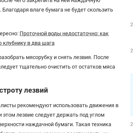
после чего закрепить на ней наждачную
. Благодаря влаге бумага не будет скользить
2
ересно:
Проточной воды недостаточно: как
 клубнику в два шага
2
зобрать мясорубку и снять лезвия. После
ледует тщательно очистить от остатков мяса
строту лезвий
алисты рекомендуют использовать движения в
и этом лезвие следует держать под углом
верхности наждачной бумаги. Такая техника
2