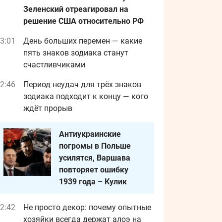
Зеленский отреагировал на
решение США относительно РФ
3:01
День больших перемен — какие
пять знаков зодиака станут
счастливчиками
2:46
Период неудач для трёх знаков
зодиака подходит к концу — кого
ждёт прорыв
Антиукраинские
погромы в Польше
усилятся, Варшава
повторяет ошибку
1939 года – Кулик
2:42
Не просто декор: почему опытные
хозяйки всегда держат алоэ на