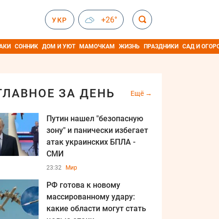
+26°
УКР
АКИ
СОННИК
ДОМ И УЮТ
МАМОЧКАМ
ЖИЗНЬ
ПРАЗДНИКИ
САД И ОГОР
ГЛАВНОЕ ЗА ДЕНЬ
Ещё
Путин нашел "безопасную
зону" и панически избегает
атак украинских БПЛА -
СМИ
23:32
Мир
РФ готова к новому
массированному удару:
какие области могут стать