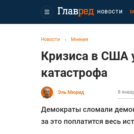
НОВОСТИ
М
Новости
›
Мнения
Кризиса в США у
катастрофа
8 январ
Эль Мюрид
Демократы сломали демок
за это поплатится весь и