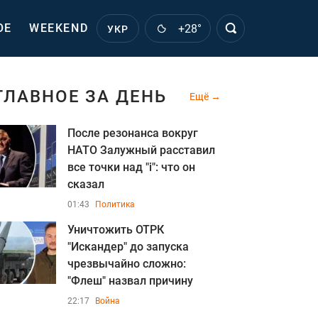
ОЕ
WEEKEND
+28°
УКР
ГЛАВНОЕ ЗА ДЕНЬ
Ещё
После резонанса вокруг
НАТО Залужный расставил
все точки над "i": что он
сказал
01:43
Политика
Уничтожить ОТРК
"Искандер" до запуска
чрезвычайно сложно:
"Флеш" назвал причину
22:17
Война