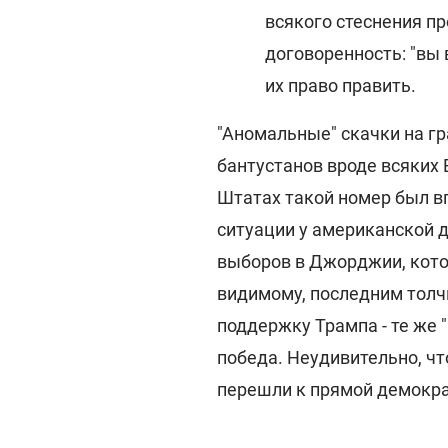
всякого стеснения п
договоренность: "вы 
их право править.
"Аномальные" скачки на гр
бантустанов вроде всяких 
Штатах такой номер был в
ситуации у американской д
выборов в Джорджии, кото
видимому, последним толч
поддержку Трампа - те же 
победа. Неудивительно, чт
перешли к прямой демокра