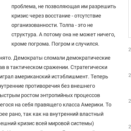
проблема, не позволяющая им разрешить
кризис через восстание - отсутствие
организованности. Толпа - это не
структура. А потому она не может ничего,
кроме погрома. Погром и случился.
2
снято. Демократы сломали демократические
ав в тактическом сражении. Стратегически
2
роиграл американский истэблишмент. Теперь
нутренние противоречия без внешнего
 быстрым ростом энтропийных процессов
2
егося на себя правящего класса Америки. То
орее рано, так как на внутренний властный
нешний кризис всей мировой системы)
2