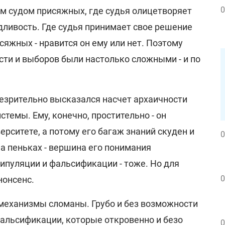
0
м судом присяжных, где судья олицетворяет
дливость. Где судья принимает свое решение
сяжных - нравится он ему или нет. Поэтому
сти и выборов были настолько сложными - и по
резрительно высказался насчет архаичности
темы. Ему, конечно, простительно - он
ерситете, а потому его багаж знаний скуден и
0
а пеньках - вершина его понимания
ипуляции и фальсификации - тоже. Но для
0
нонсенс.
механизмы сломаны. Грубо и без возможности
Фальсификации, которые откровенно и безо
0