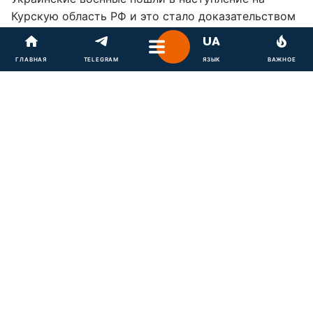
Курскую область РФ и это стало доказательством
"несостоятельности России реагировать на
кризисные ситуации". Об этом в интервью
ГЛАВНАЯ
TELEGRAM
ЯЗЫК
ВАЖНОЕ
"Медузе" рассказал советник главы Офиса
президента Михаил Подоляк.
"Глобальный смысл этой операции - показать
несостоятельность России с военной точки
зрения, с точки зрения готовности быстро
реагировать на кризисные ситуации, с точки
зрения контроля над внутренним пространством",
- сказал Подоляк.
Он также рассказал о том, что Украина уже готова
к переговорам с РФ, но не на условиях диктатора
Владимира Путина.
"Что касается переговоров - давайте начнем
с Путина. Он никогда не предлагал