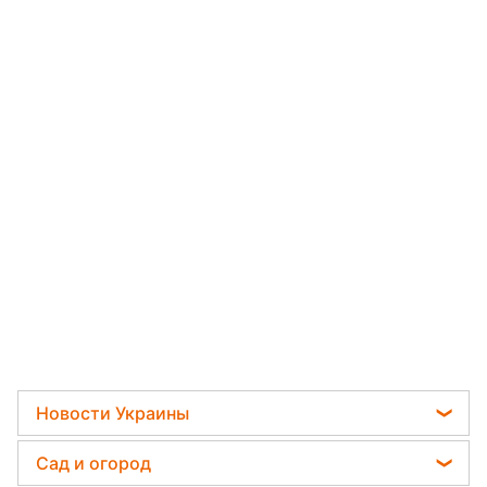
Новости Украины
Телеграм новости Украины
Сад и огород