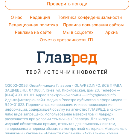
Простые блюда
Новости Днепра
Проверить погоду
Тесты по картинке
Окрашивание волос
Настя Каменских
Легкие десерты
Новости Тернополя
Оптические иллюзии
Красивый маникюр
Виталий Козловский
O нас
Редакция
Политика конфиденциальности
Напитки
Новости Житомира
Народные приметы
Редакционная политика
Правила пользования сайтом
Потап
Праздничное меню
Новости Одессы
Реклама на сайте
Мы в соцсетях
Архив
Все о шоу-бизнесе
София Ротару
Новости Харькова
Отчет о прозрачности JTI
Новости Полтавы
ТВОЙ ИСТОЧНИК НОВОСТЕЙ
©2002-2026, Онлайн-медиа Главред - GLAVRED.INFO. ВСЕ ПРАВА
ЗАЩИЩЕНЫ. 04080, г. Киев, ул. Кириловская, дом 23. Телефон —
(044) 490-01-01. Адрес электронной почты — info@glavred.info.
Идентификатор онлайн-медиа в Реестре cубъектов в сфере медиа —
R40-01822.
Перепечатка, копирование или воспроизведение
информации, содержащей ссылку на агенство ГЛАВРЕД, в каком-
либо виде запрещено. Использование материалов «Главред»
разрешается при условии ссылки на «Главред». Для интернет-
изданий обязательна прямая, открытая для поисковых систем,
гиперссылка в первом абзаце на конкретный материал. Материалы с
плашками «Реклама», «Новости компаний», «Актуально», «Точка