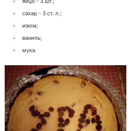
яйцо - 3 шт.;
сахар - 3 ст. л.;
изюм;
ваниль;
мука.