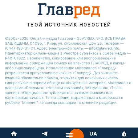
ТВОЙ ИСТОЧНИК НОВОСТЕЙ
©2002-2026, Онлайн-медиа Главред - GLAVRED.INFO. ВСЕ ПРАВА
ЗАЩИЩЕНЫ. 04080, г. Киев, ул. Кириловская, дом 23. Телефон —
(044) 490-01-01. Адрес электронной почты — info@glavred.info.
Идентификатор онлайн-медиа в Реестре cубъектов в сфере медиа —
R40-01822.
Перепечатка, копирование или воспроизведение
информации, содержащей ссылку на агенство ГЛАВРЕД, в каком-
либо виде запрещено. Использование материалов «Главред»
разрешается при условии ссылки на «Главред». Для интернет-
изданий обязательна прямая, открытая для поисковых систем,
гиперссылка в первом абзаце на конкретный материал. Материалы с
плашками «Реклама», «Новости компаний», «Актуально», «Точка
зрения», «Официально» публикуются на коммерческих или
партнерских началах. Точки зрения, выраженные в материалах в
рубрике "Мнения", не всегда совпадают с мнением редакции.