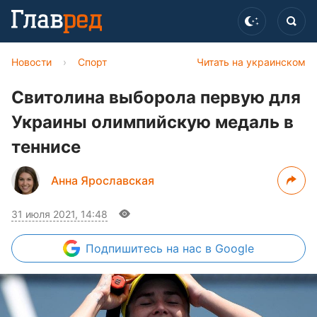
Новости
›
Спорт
Читать на украинском
Свитолина выборола первую для
Украины олимпийскую медаль в
теннисе
Анна Ярославская
31 июля 2021, 14:48
Подпишитесь
на нас в Google