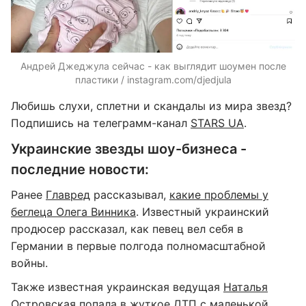
Андрей Джеджула сейчас - как выглядит шоумен после
пластики / instagram.com/djedjula
Любишь слухи, сплетни и скандалы из мира звезд?
Подпишись на телеграмм-канал
STARS UA
.
Украинские звезды шоу-бизнеса -
последние новости:
Ранее
Главред
рассказывал,
какие проблемы у
беглеца Олега Винника
. Известный украинский
продюсер рассказал, как певец вел себя в
Германии в первые полгода полномасштабной
войны.
Также известная украинская ведущая
Наталья
Островская попала в жуткое ДТП с маленькой