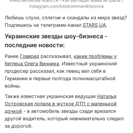
Инна Белоконь новости - как выглядит мама актрисы /
instagram.com/belokoninnaviktorovna
Любишь слухи, сплетни и скандалы из мира звезд?
Подпишись на телеграмм-канал
STARS UA
.
Украинские звезды шоу-бизнеса -
последние новости:
Ранее
Главред
рассказывал,
какие проблемы у
беглеца Олега Винника
. Известный украинский
продюсер рассказал, как певец вел себя в
Германии в первые полгода полномасштабной
войны.
Также известная украинская ведущая
Наталья
Островская попала в жуткое ДТП с маленькой
дочкой
- в автомобиль звезды сзади врезался
другой водитель, который невнимательно следил
за дорогой.