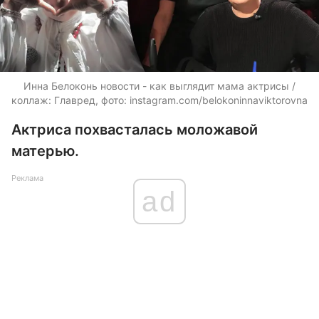
Инна Белоконь новости - как выглядит мама актрисы /
коллаж: Главред, фото: instagram.com/belokoninnaviktorovna
Актриса похвасталась моложавой
матерью.
Реклама
ad