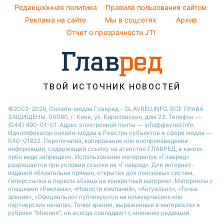
Легкие десерты
Редакционная политика
Настя Каменских
Правила пользования сайтом
Реклама на сайте
Мы в соцсетях
Архив
Напитки
Виталий Козловский
Отчет о прозрачности JTI
Праздничное меню
Потап
София Ротару
Ольга Сумская
ТВОЙ ИСТОЧНИК НОВОСТЕЙ
©2002-2026, Онлайн-медиа Главред - GLAVRED.INFO. ВСЕ ПРАВА
ЗАЩИЩЕНЫ. 04080, г. Киев, ул. Кириловская, дом 23. Телефон —
(044) 490-01-01. Адрес электронной почты — info@glavred.info.
Идентификатор онлайн-медиа в Реестре cубъектов в сфере медиа —
R40-01822.
Перепечатка, копирование или воспроизведение
информации, содержащей ссылку на агенство ГЛАВРЕД, в каком-
либо виде запрещено. Использование материалов «Главред»
разрешается при условии ссылки на «Главред». Для интернет-
изданий обязательна прямая, открытая для поисковых систем,
гиперссылка в первом абзаце на конкретный материал. Материалы с
плашками «Реклама», «Новости компаний», «Актуально», «Точка
зрения», «Официально» публикуются на коммерческих или
партнерских началах. Точки зрения, выраженные в материалах в
рубрике "Мнения", не всегда совпадают с мнением редакции.