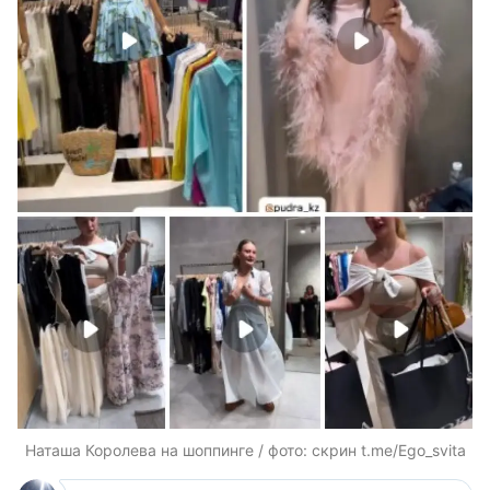
Наташа Королева на шоппинге / фото: скрин t.me/Ego_svita