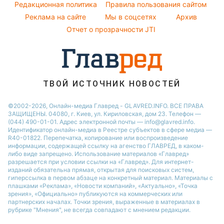
Курс валют
Редакционная политика
Правила пользования сайтом
Новости Львова
Праздничное меню
Реклама на сайте
Мы в соцсетях
Архив
Новости Черкассы
Отчет о прозрачности JTI
ТВОЙ ИСТОЧНИК НОВОСТЕЙ
©2002-2026, Онлайн-медиа Главред - GLAVRED.INFO. ВСЕ ПРАВА
ЗАЩИЩЕНЫ. 04080, г. Киев, ул. Кириловская, дом 23. Телефон —
(044) 490-01-01. Адрес электронной почты — info@glavred.info.
Идентификатор онлайн-медиа в Реестре cубъектов в сфере медиа —
R40-01822.
Перепечатка, копирование или воспроизведение
информации, содержащей ссылку на агенство ГЛАВРЕД, в каком-
либо виде запрещено. Использование материалов «Главред»
разрешается при условии ссылки на «Главред». Для интернет-
изданий обязательна прямая, открытая для поисковых систем,
гиперссылка в первом абзаце на конкретный материал. Материалы с
плашками «Реклама», «Новости компаний», «Актуально», «Точка
зрения», «Официально» публикуются на коммерческих или
партнерских началах. Точки зрения, выраженные в материалах в
рубрике "Мнения", не всегда совпадают с мнением редакции.