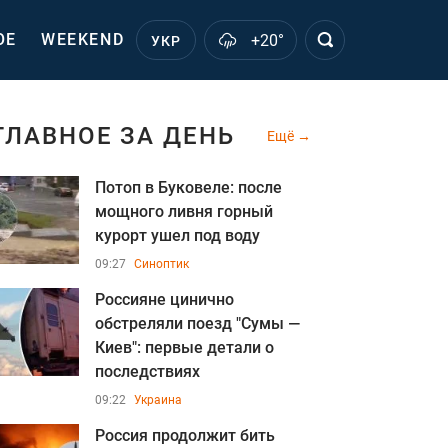
ОЕ
WEEKEND
+20°
УКР
ГЛАВНОЕ ЗА ДЕНЬ
Ещё
Потоп в Буковеле: после
мощного ливня горный
курорт ушел под воду
09:27
Синоптик
Россияне цинично
обстреляли поезд "Сумы —
Киев": первые детали о
последствиях
09:22
Украина
Россия продолжит бить