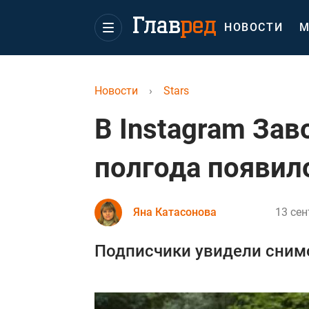
НОВОСТИ
М
Новости
›
Stars
В Instagram За
полгода появил
Яна Катасонова
13 сен
Подписчики увидели снимо