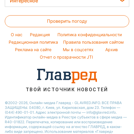
Цены на продукты
Интересное
Красивый маникюр
Настя Каменских
Новости Полтавы
Головоломки
Модные ошибки
Виталий Козловский
Новости Львова
Проверить погоду
Тесты по картинке
Новости моды
Потап
Новости Сум
Оптические иллюзии
Советы от Андре Тана
O нас
Редакция
Политика конфиденциальности
Новости Днепра
Народные приметы
Редакционная политика
Правила пользования сайтом
Новости Черкассы
Реклама на сайте
Мы в соцсетях
Архив
Все о шоу-бизнесе
Новости Тернополя
Отчет о прозрачности JTI
Новости Ровно
Новости Житомира
Новости Запорожья
ТВОЙ ИСТОЧНИК НОВОСТЕЙ
Новости Одессы
©2002-2026, Онлайн-медиа Главред - GLAVRED.INFO. ВСЕ ПРАВА
ЗАЩИЩЕНЫ. 04080, г. Киев, ул. Кириловская, дом 23. Телефон —
(044) 490-01-01. Адрес электронной почты — info@glavred.info.
Идентификатор онлайн-медиа в Реестре cубъектов в сфере медиа —
R40-01822.
Перепечатка, копирование или воспроизведение
информации, содержащей ссылку на агенство ГЛАВРЕД, в каком-
либо виде запрещено. Использование материалов «Главред»