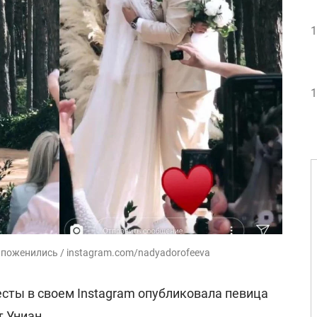
1
1
 поженились / instagram.com/nadyadorofeeva
есты в своем Instagram опубликовала певица
т
Униан.