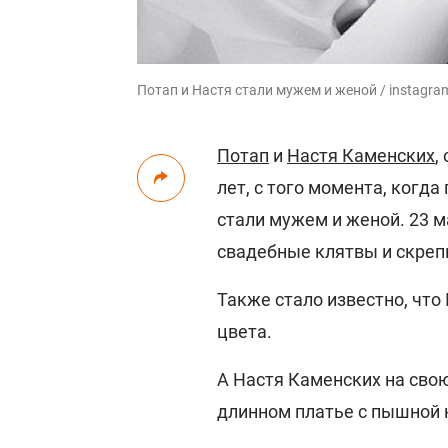
Потап и Настя стали мужем и женой / instagr
Потап
и
Настя Каменских
,
лет, с того момента, когд
стали мужем и женой. 23 
свадебные клятвы и скрепи
Также стало известно, чт
цвета.
А Настя Каменских на сво
длинном платье с пышной