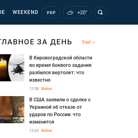
ОЕ
WEEKEND
+20°
УКР
ГЛАВНОЕ ЗА ДЕНЬ
Ещё
В Кировоградской области
во время боевого задания
разбился вертолет: что
известно
12:58
Война
В США заявили о сделке с
Украиной об отказе от
ударов по России: что
изменится
12:43
Война