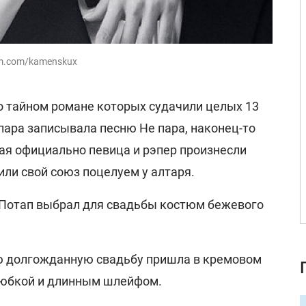
am.com/kamenskux
 о тайном романе которых судачили целых 13
а пара записывала песню Не пара, наконец-то
мая официально певица и рэпер произнесли
ли свой союз поцелуем у алтаря.
о Потап выбрал для свадьбы костюм бежевого
ю долгожданную свадьбу пришла в кремовом
 юбкой и длинным шлейфом.