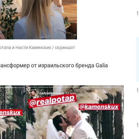
1
тапа и Насти Каменских / скриншот
рансформер от израильского бренда Galia
1
1