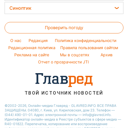
Уборка
Новости Полтавы
Филипп Киркоров
Цены на продукты
Легкие десерты
Синоптик
Авто
Новости Сум
Елена Зеленская
Денежная помощь
Напитки
Прогноз погоды
Стирка
Новости Черкассы
Ани Лорак
Тарифы
Праздничное меню
Проверить погоду
Магнитные бури
Комнатные растения
Новости Ровно
Кейт Миддлтон
Курс валют
Погода на сегодня
Новости Львова
O нас
Редакция
Политика конфиденциальности
Погода на завтра
Редакционная политика
Правила пользования сайтом
Новости Запорожья
Реклама на сайте
Мы в соцсетях
Архив
Пылевая буря
Новости Днепра
Отчет о прозрачности JTI
ТВОЙ ИСТОЧНИК НОВОСТЕЙ
©2002-2026, Онлайн-медиа Главред - GLAVRED.INFO. ВСЕ ПРАВА
ЗАЩИЩЕНЫ. 04080, г. Киев, ул. Кириловская, дом 23. Телефон —
(044) 490-01-01. Адрес электронной почты — info@glavred.info.
Идентификатор онлайн-медиа в Реестре cубъектов в сфере медиа —
R40-01822.
Перепечатка, копирование или воспроизведение