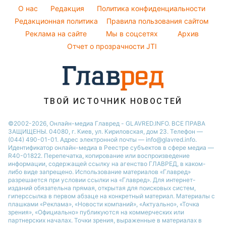
Красивый маникюр
Максим Галкин
O нас
Редакция
Политика конфиденциальности
Пылевая буря
Модные ошибки
Редакционная политика
Правила пользования сайтом
Настя Каменских
Реклама на сайте
Мы в соцсетях
Архив
Новости моды
Виталий Козловский
Отчет о прозрачности JTI
Советы от Андре Тана
ТВОЙ ИСТОЧНИК НОВОСТЕЙ
©2002-2026, Онлайн-медиа Главред - GLAVRED.INFO. ВСЕ ПРАВА
ЗАЩИЩЕНЫ. 04080, г. Киев, ул. Кириловская, дом 23. Телефон —
(044) 490-01-01. Адрес электронной почты — info@glavred.info.
Идентификатор онлайн-медиа в Реестре cубъектов в сфере медиа —
R40-01822.
Перепечатка, копирование или воспроизведение
информации, содержащей ссылку на агенство ГЛАВРЕД, в каком-
либо виде запрещено. Использование материалов «Главред»
разрешается при условии ссылки на «Главред». Для интернет-
изданий обязательна прямая, открытая для поисковых систем,
гиперссылка в первом абзаце на конкретный материал. Материалы с
плашками «Реклама», «Новости компаний», «Актуально», «Точка
зрения», «Официально» публикуются на коммерческих или
партнерских началах. Точки зрения, выраженные в материалах в