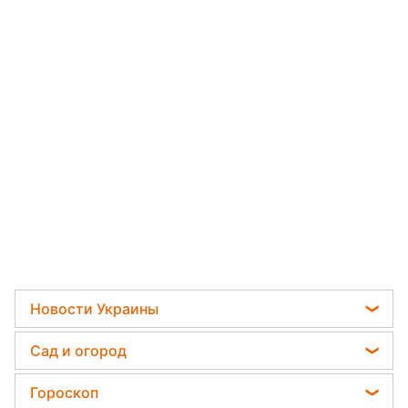
Новости Украины
Политика
Сад и огород
Отключения света
Садовод назвал самое эффективное средство
Гороскоп
Телеграм новости Украины