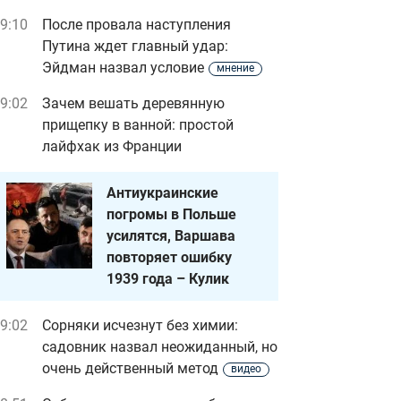
9:10
После провала наступления
Путина ждет главный удар:
Эйдман назвал условие
мнение
9:02
Зачем вешать деревянную
прищепку в ванной: простой
лайфхак из Франции
Антиукраинские
погромы в Польше
усилятся, Варшава
повторяет ошибку
1939 года – Кулик
9:02
Сорняки исчезнут без химии:
садовник назвал неожиданный, но
очень действенный метод
видео