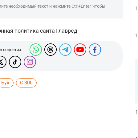
ите необходимый текст и нажмите Ctrl+Enter, чтобы
1
нная политика сайта Главред
1
в соцсетях:
Бук
С-300
1