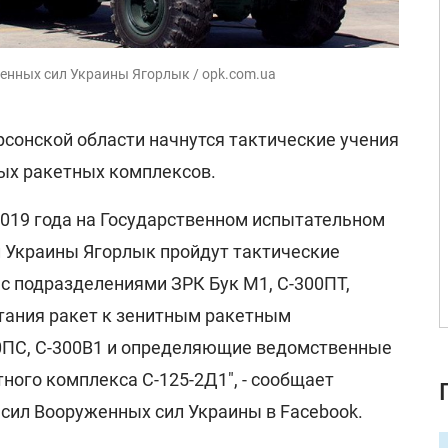
енных сил Украины Ягорлык / opk.com.ua
ерсонской области начнутся тактические учения
ных ракетных комплексов.
 2019 года на Государственном испытательном
 Украины Ягорлык пройдут тактические
 с подразделениями ЗРК Бук М1, С-300ПТ,
тания ракет к зенитным ракетным
0ПС, С-300В1 и определяющие ведомственные
ного комплекса С-125-2Д1", - сообщает
ил Вооруженных сил Украины в Facebook.