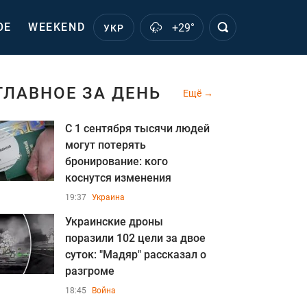
ОЕ
WEEKEND
+29°
УКР
ГЛАВНОЕ ЗА ДЕНЬ
Ещё
С 1 сентября тысячи людей
могут потерять
бронирование: кого
коснутся изменения
19:37
Украина
Украинские дроны
поразили 102 цели за двое
суток: "Мадяр" рассказал о
разгроме
18:45
Война