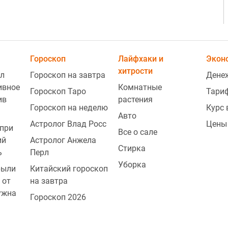
Гороскоп
Лайфхаки и
Экон
хитрости
л
Гороскоп на завтра
Дене
ивное
Комнатные
Гороскоп Таро
Тари
ив
растения
Гороскоп на неделю
Курс
Авто
1
Астролог Влад Росс
Цены
при
Все о сале
ий
Астролог Анжела
Стирка
ь
Перл
1
Уборка
рыли
Китайский гороскоп
 от
на завтра
ужна
Гороскоп 2026
1