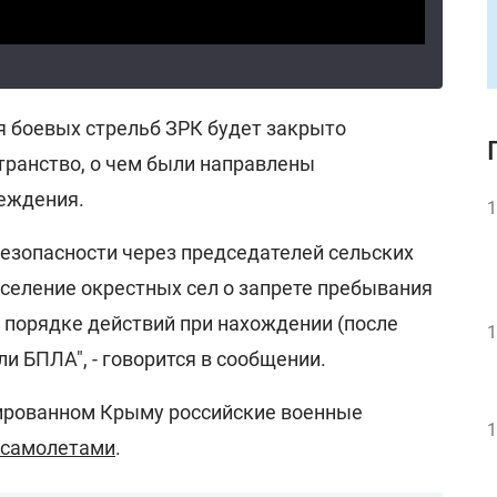
я боевых стрельб ЗРК будет закрыто
транство, о чем были направлены
еждения.
1
безопасности через председателей сельских
селение окрестных сел о запрете пребывания
о порядке действий при нахождении (после
1
ли БПЛА", - говорится в сообщении.
ированном Крыму российские военные
1
 самолетами
.