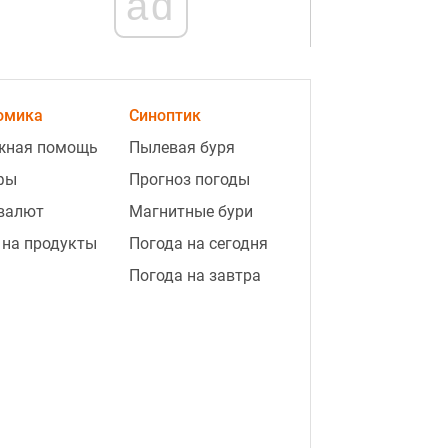
ad
омика
Синоптик
жная помощь
Пылевая буря
фы
Прогноз погоды
 валют
Магнитные бури
8:23
Шторка больше не нужна: что
 на продукты
Погода на сегодня
заменит занавеску и стеклянные
двери
Погода на завтра
8:20
"Зачем вас защищать": мать
военного избили в автобусе из-за
языка, детали скандала
видео
8:10
"Зомби Анджелина Джоли"
показала настоящее лицо: что с