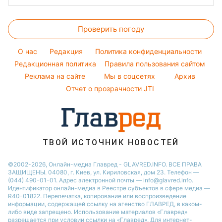
Оптические иллюзии
Новости Одессы
Магнитные бури
Напитки
Ольга Сумская
Все о сале
Народные приметы
Новости Полтавы
Погода на сегодня
Праздничное меню
Проверить погоду
Стирка
Все о шоу-бизнесе
Новости Сум
Погода на завтра
Уборка
Новости Черкассы
O нас
Редакция
Политика конфиденциальности
Пылевая буря
Комнатные растения
Редакционная политика
Правила пользования сайтом
Новости Ровно
Реклама на сайте
Мы в соцсетях
Архив
Авто
Новости Запорожья
Отчет о прозрачности JTI
ТВОЙ ИСТОЧНИК НОВОСТЕЙ
©2002-2026, Онлайн-медиа Главред - GLAVRED.INFO. ВСЕ ПРАВА
ЗАЩИЩЕНЫ. 04080, г. Киев, ул. Кириловская, дом 23. Телефон —
(044) 490-01-01. Адрес электронной почты — info@glavred.info.
Идентификатор онлайн-медиа в Реестре cубъектов в сфере медиа —
R40-01822.
Перепечатка, копирование или воспроизведение
информации, содержащей ссылку на агенство ГЛАВРЕД, в каком-
либо виде запрещено. Использование материалов «Главред»
разрешается при условии ссылки на «Главред». Для интернет-