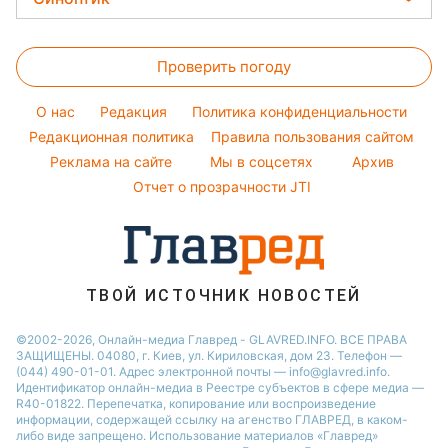
Новости Днепра
Авто
Ольга Сумская
Денежная помощь
Напитки
Новости Полтавы
Прогноз погоды
Стирка
Филипп Киркоров
Тарифы
Праздничное меню
Проверить погоду
Магнитные бури
Комнатные растения
Елена Зеленская
Курс валют
Погода на сегодня
Ани Лорак
O нас
Редакция
Политика конфиденциальности
Погода на завтра
Редакционная политика
Правила пользования сайтом
Кейт Миддлтон
Реклама на сайте
Мы в соцсетях
Архив
Пылевая буря
Алла Пугачева
Отчет о прозрачности JTI
ТВОЙ ИСТОЧНИК НОВОСТЕЙ
©2002-2026, Онлайн-медиа Главред - GLAVRED.INFO. ВСЕ ПРАВА
ЗАЩИЩЕНЫ. 04080, г. Киев, ул. Кириловская, дом 23. Телефон —
(044) 490-01-01. Адрес электронной почты — info@glavred.info.
Идентификатор онлайн-медиа в Реестре cубъектов в сфере медиа —
R40-01822.
Перепечатка, копирование или воспроизведение
информации, содержащей ссылку на агенство ГЛАВРЕД, в каком-
либо виде запрещено. Использование материалов «Главред»