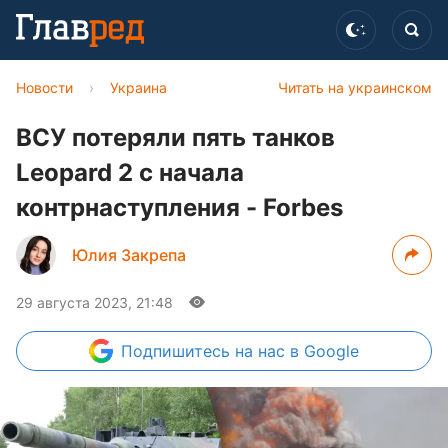
Новости
›
Украина
Читать на украинском
ВСУ потеряли пять танков
Leopard 2 с начала
контрнаступления - Forbes
Юлия Закрепа
29 августа 2023, 21:48
Подпишитесь
на нас в Google